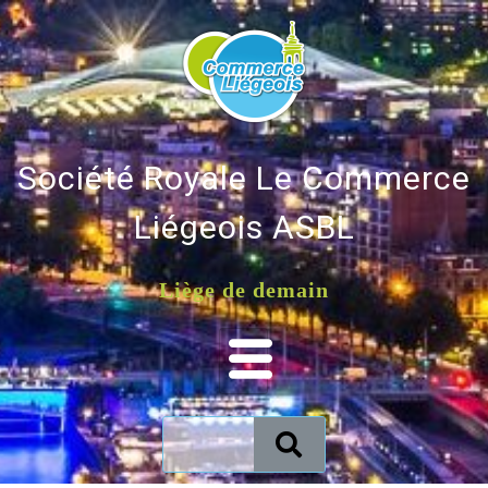
Société Royale Le Commerce
Liégeois ASBL
Liège de demain