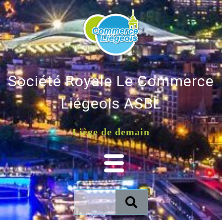
Société Royale Le Commerce
Liégeois ASBL
Liège de demain