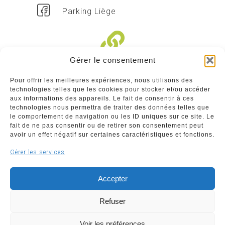
Parking Liège
Gérer le consentement
Liens divers
Pour offrir les meilleures expériences, nous utilisons des
technologies telles que les cookies pour stocker et/ou accéder
Commerçants
aux informations des appareils. Le fait de consentir à ces
technologies nous permettra de traiter des données telles que
Annuaire des commerçants : insérez gratuitement
le comportement de navigation ou les ID uniques sur ce site. Le
votre activité dans notre annuaire sur notre site ci-
fait de ne pas consentir ou de retirer son consentement peut
dessous
avoir un effet négatif sur certaines caractéristiques et fonctions.
Gérer les services
www.commerceliege.be
Accepter
Refuser
Voir les préférences