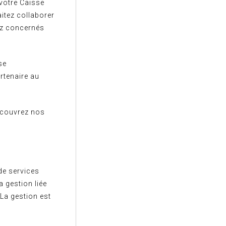
votre Caisse
itez collaborer
ez concernés
se
rtenaire au
écouvrez nos
de services
 gestion liée
 La gestion est