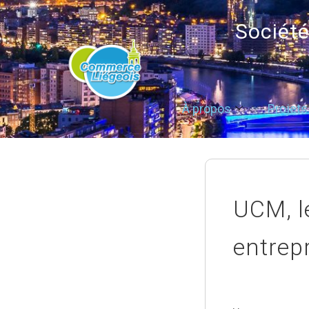
Sociét
À propos
Projets
UCM, l
entrep