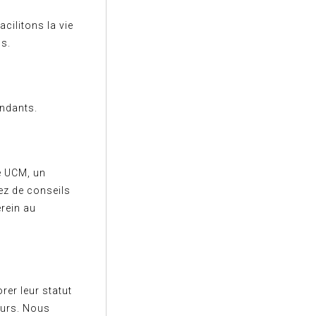
cilitons la vie
ss.
endants.
e UCM, un
ez de conseils
rein au
rer leur statut
eurs. Nous