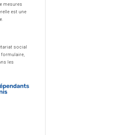
de mesures
relle est une
e.
tariat social
 formulaire,
ans les