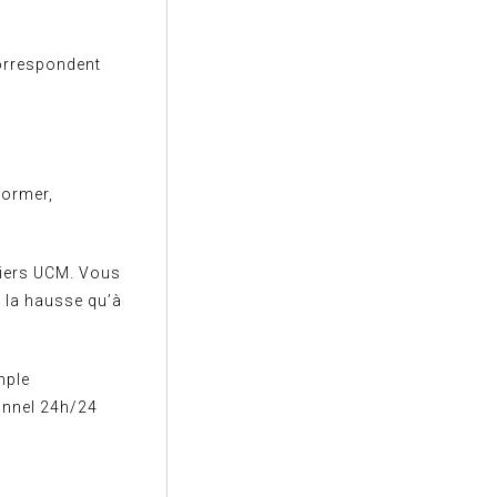
correspondent
former,
siers UCM. Vous
 la hausse qu’à
mple
sonnel 24h/24