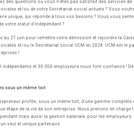
z des questions ou vous n’êtes pas satisfait des services de 
ciales et/ou de votre Secrétariat social actuels ? Vous souha
aire unique, qui réponde à tous vos besoins ? Vous vous sent
de votre statut d’indépendant ?
’au 27 juin pour remettre votre démission et rejoindre la Cais
ciales et/ou le Secrétariat social UCM en 2024. UCM est le pa
reprises !
0 indépendants et 30.000 employeurs nous font confiance ! D
ces sous un même toit
trepreneur profite, sous un même toit, d’une gamme complète 
e étape de la vie de son entreprise. Nous prenons en charge la
épendant mais aussi la gestion salariale, pour les employeurs.
 un seul et unique partenaire.