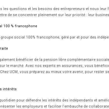
 les questions et les besoins des entrepreneurs et nous leur fa
ttre de se concentrer pleinement sur leur priorité : leur busine
al 100 % francophone
l groupe social 100% francophone, géré par et pour des indép
raite
alement bénéficier de la pension libre complémentaire social
 sur le marché. Avec nos experts en assurances, vous bénéfici
 Chez UCM, vous préparez au mieux votre avenir, pour rester se
 intérêts
uotidien pour défendre les intérêts des indépendants et amélio
présenter les employeurs et faciliter l’embauche de collaborat