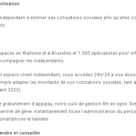
cotisation
indépendant à estimer ses cotisations sociales afin qu’elles 
ls.
s
paces en Wallonie et à Bruxelles et 1.000 spécialistes pour in
accompagner les indépendants.
l espace client indépendant, vous accédez 24h/24 à vos dos
emple adapter les montants de vos cotisations sociales, tant à
ant 2023).
 gratuitement d’appipay, notre outil de gestion RH en ligne. Si
il permet de gérer instantanément toute l’administration du per
 smartphone et tablette.
endre et conseiller