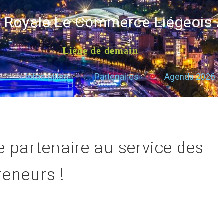
é Royale Le Commerce Liégeois
Liège de demain
Infos utiles
Partenaires
Agenda 2026
e partenaire au service des
reneurs !