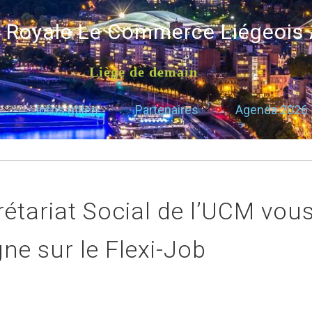
é Royale Le Commerce Liégeois
Liège de demain
Infos utiles
Partenaires
Agenda 2026
rétariat Social de l’UCM vou
ne sur le Flexi-Job