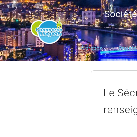
Sociét
À propos
Projets
Le Séc
renseig