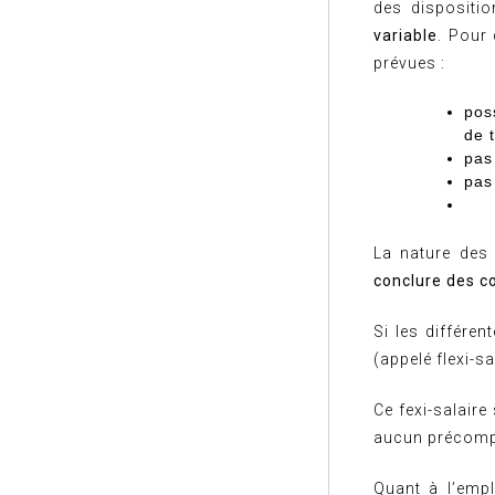
des dispositi
variable
. Pour 
prévues :
pos
de t
pas 
pas
La nature des 
conclure des c
Si les différen
(appelé flexi-s
Ce fexi-salaire
aucun précompte
Quant à l’empl