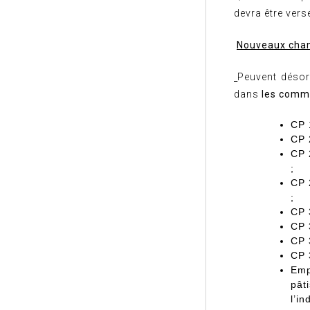
devra être vers
Nouveaux cham
Peuvent désorm
dans
les commi
CP 
CP 
CP 
;
CP 
;
CP 
CP 
CP 
CP 
Emp
pât
l’i