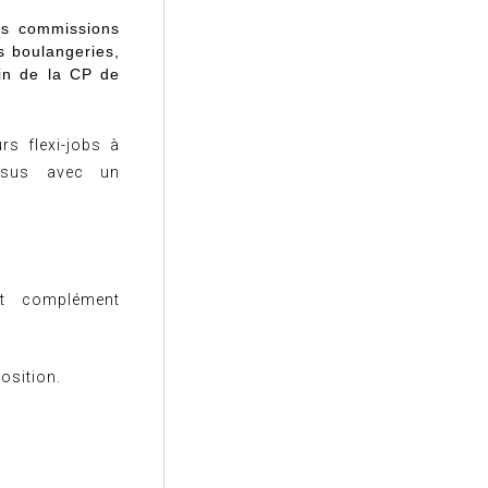
des commissions
s boulangeries,
ein de la CP de
s flexi-jobs à
ssus avec un
ut complément
osition.