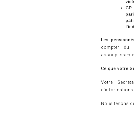
visé
CP 
par
pât
l’i
Les pensionné
compter du 
assouplissemen
Ce que votre Se
Votre Secrét
d’informations
Nous tenons des