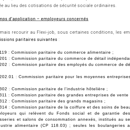
ée au lieu des cotisations de sécurité sociale ordinaires.
ps d’application – employeurs concernés
ais recourir au Flexi-job, sous certaines conditions, les em
ssions paritaires suivantes
:
119
: Commission paritaire du commerce alimentaire ;
201
: Commission paritaire du commerce de détail indépendan
202
: Commission paritaire des employés du commerce de dét
202.01
: Commission paritaire pour les moyennes entreprises
302
: Commission paritaire de l’industrie hôtelière ;
311
: Commission paritaire des grandes entreprises de vente a
312
: Commission paritaire des grands magasins ;
314
: Commission paritaire de la coiffure et des soins de beau
loyeurs qui relèvent du Fonds social et de garantie des
isseries et salons de consommation annexés, institués au s
ndustrie alimentaire
(CP 118.03)
; seules les boulangeries a