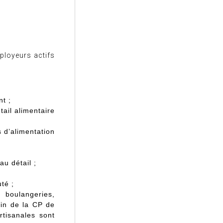
ployeurs actifs
t ;
ail alimentaire
 d’alimentation
u détail ;
té ;
 boulangeries,
ein de la CP de
rtisanales sont