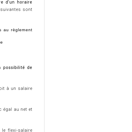
re d’un horaire
suivantes sont
es au règlement
ce
la possibilité de
oit à un salaire
c égal au net et
e flexi-salaire