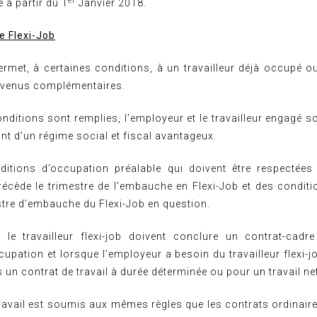
er
 à partir du 1
Janvier 2018.
e Flexi-Job
ermet, à certaines conditions, à un travailleur déjà occupé o
revenus complémentaires.
onditions sont remplies, l’employeur et le travailleur engagé so
nt d’un régime social et fiscal avantageux.
ditions d’occupation préalable qui doivent être respectées
précède le trimestre de l’embauche en Flexi-Job et des conditi
stre d’embauche du Flexi-Job en question.
 le travailleur flexi-job doivent conclure un contrat-cadr
upation et lorsque l’employeur a besoin du travailleur flexi-j
 un contrat de travail à durée déterminée ou pour un travail ne
ravail est soumis aux mêmes règles que les contrats ordinaire