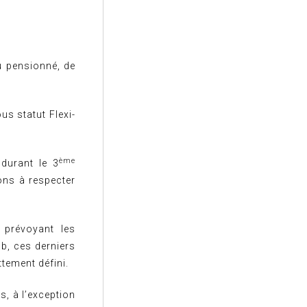
u pensionné, de
us statut Flexi-
ème
 durant le 3
ons à respecter
e prévoyant les
ob, ces derniers
ttement défini.
s, à l’exception