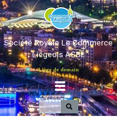
Société Royale Le Commerce
Liégeois ASBL
Liège de demain