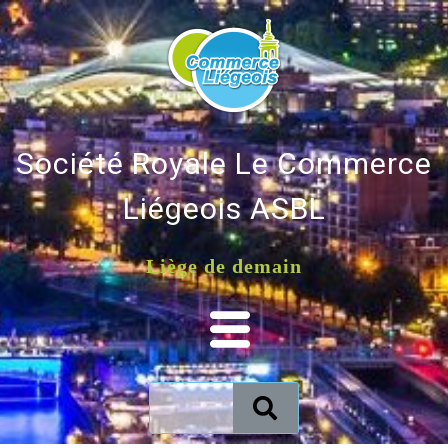
Société Royale Le Commerce
Liégeois ASBL
Liège de demain