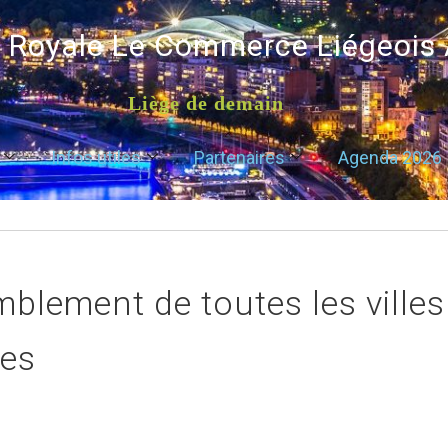
é Royale Le Commerce Liégeois
Liège de demain
Infos utiles
Partenaires
Agenda 2026
blement de toutes les villes
les