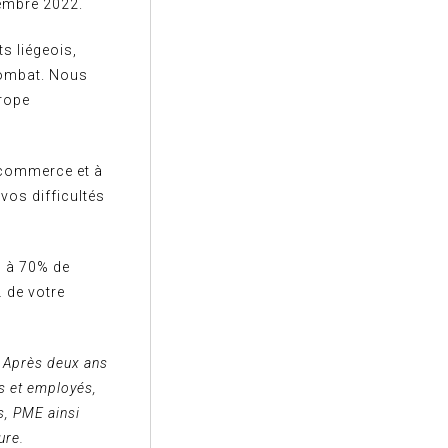
vembre 2022.
s liégeois,
combat. Nous
rope
 commerce et à
vos difficultés
0 à 70% de
… de votre
! Après deux ans
ts et employés,
s, PME ainsi
ure.