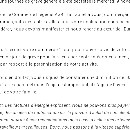
une journée de grève générale a été décrétée le mercredi 9 no
ale Le Commerce Liégeois ASBL fait appel à vous, commerçant
ommerçants des autres villes pour votre implication dans ce 
dérer, nous devons manifester et nous rendre au cœur de l’Eu
 à fermer votre commerce 1 jour pour sauver la vie de votre
en ce jour de grève pour faire entendre votre mécontentement, 
 par rapport à la pérennisation de votre activité.
s en doutez, vous risquez de constater une diminution de 5
affaires habituel mais l’enjeu est important, il s’agit de l’avenir
ui de votre famille.
nt. Les factures d’énergie explosent. Nous ne pouvons plus payer
re, des années de mobilisation sur le pouvoir d’achat de nos clien
estent sourds à nos revendications mais aussi à celles des artisan
travailleurs-travailleuses. Donc, nous passons à la vitesse supérie