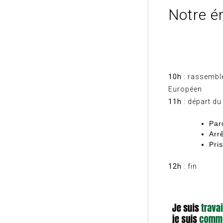
Notre én
10h
: rassembl
Européen
11h
: départ du
Par
Arr
Pri
12h
: fin