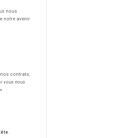
ous nous
e notre avenir
e nos contrats,
si vous nous
»
tête.