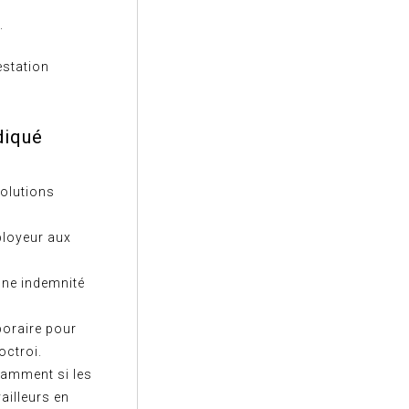
.
station
diqué
solutions
ployeur aux
’une indemnité
poraire pour
octroi.
otamment si les
vailleurs en