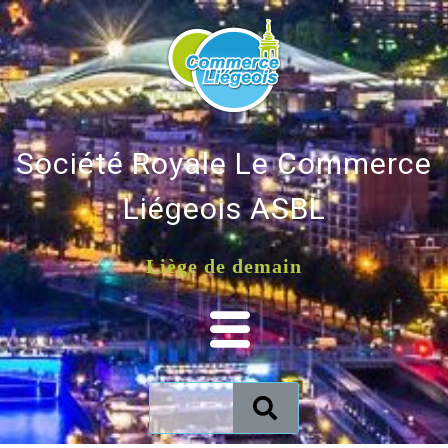
Société Royale Le Commerce
Liégeois ASBL
Liège de demain