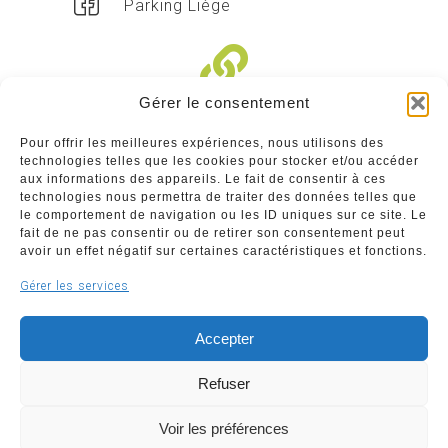
Parking Liège
Gérer le consentement
Liens divers
Pour offrir les meilleures expériences, nous utilisons des
technologies telles que les cookies pour stocker et/ou accéder
Commerçants
aux informations des appareils. Le fait de consentir à ces
technologies nous permettra de traiter des données telles que
Annuaire des commerçants : insérez gratuitement
le comportement de navigation ou les ID uniques sur ce site. Le
votre activité dans notre annuaire sur notre site ci-
fait de ne pas consentir ou de retirer son consentement peut
dessous
avoir un effet négatif sur certaines caractéristiques et fonctions.
Gérer les services
www.commerceliege.be
Accepter
Refuser
Voir les préférences
Copyright © 2026 Société Royale Le Commerce Liégeois