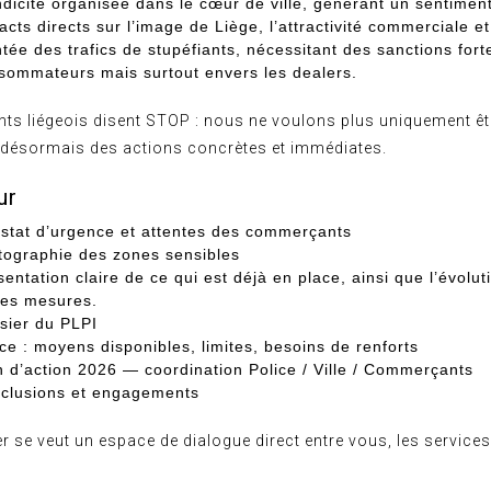
dicité organisée dans le cœur de ville, générant un sentiment
acts directs sur l’image de Liège, l’attractivité commerciale et
tée des trafics de stupéfiants, nécessitant des sanctions fort
sommateurs mais surtout envers les dealers.
s liégeois disent STOP : nous ne voulons plus uniquement êt
désormais des actions concrètes et immédiates.
ur
stat d’urgence et attentes des commerçants
tographie des zones sensibles
sentation claire de ce qui est déjà en place, ainsi que l’évolut
des mesures.
sier du PLPI
ice : moyens disponibles, limites, besoins de renforts
n d’action 2026 — coordination Police / Ville / Commerçants
clusions et engagements
er se veut un espace de dialogue direct entre vous, les services 