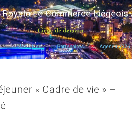
é Royale Le Commerce Liégeois
Liège de demain
Infos utiles
Partenaires
Agenda 2026
éjeuner « Cadre de vie » –
té