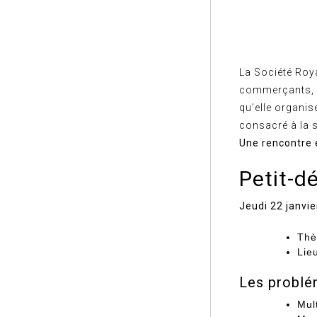
La Société Roy
commerçants, l
qu’elle organise
consacré à la s
Une rencontre 
Petit-d
Jeudi 22 janvie
Thè
Lie
Les problé
Mul