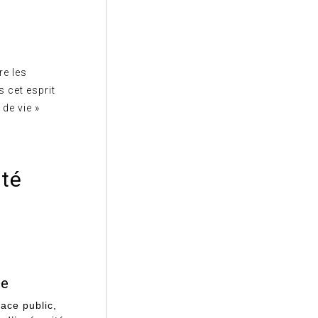
re les
 cet esprit
 de vie »
ité
me
ace public,