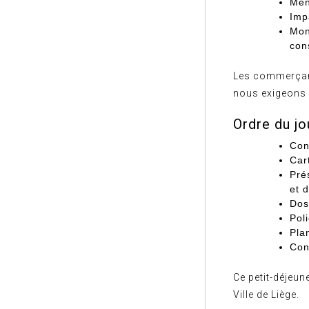
Men
Imp
Mon
con
Les commerçant
nous exigeons 
Ordre du jo
Con
Car
Pré
et 
Dos
Pol
Pla
Con
Ce petit-déjeun
Ville de Liège.