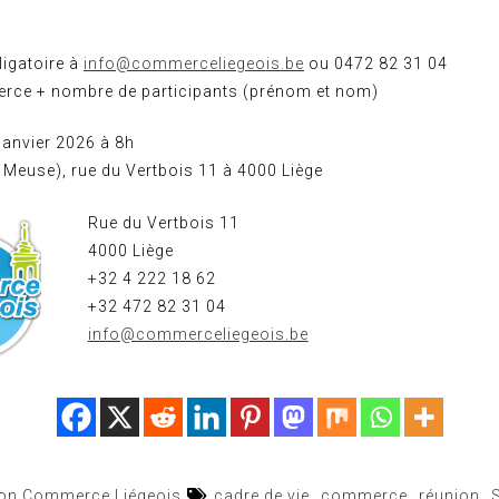
ligatoire à
info@commerceliegeois.be
ou 0472 82 31 04
ce + nombre de participants (prénom et nom)
 janvier 2026 à 8h
le Meuse), rue du Vertbois 11 à 4000 Liège
Rue du Vertbois 11
4000 Liège
+32 4 222 18 62
+32 472 82 31 04
info@commerceliegeois.be
ion Commerce Liégeois
cadre de vie
,
commerce
,
réunion
,