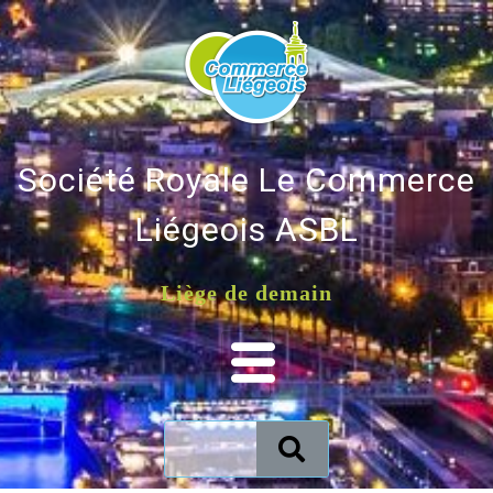
Société Royale Le Commerce
Liégeois ASBL
Liège de demain