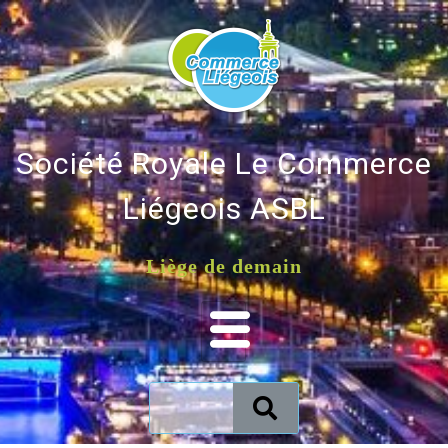
Société Royale Le Commerce
Liégeois ASBL
Liège de demain