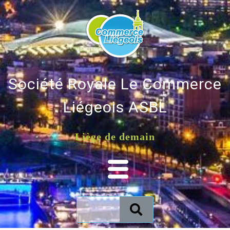
Société Royale Le Commerce
Liégeois ASBL
Liège de demain