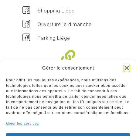
Shopping Liège
Ouverture le dimanche
Parking Liège
Gérer le consentement
Liens divers
Pour offrir les meilleures expériences, nous utilisons des
technologies telles que les cookies pour stocker et/ou accéder
Commerçants
aux informations des appareils. Le fait de consentir à ces
technologies nous permettra de traiter des données telles que
Annuaire des commerçants : insérez gratuitement
le comportement de navigation ou les ID uniques sur ce site. Le
votre activité dans notre annuaire sur notre site ci-
fait de ne pas consentir ou de retirer son consentement peut
dessous
avoir un effet négatif sur certaines caractéristiques et fonctions.
Gérer les services
www.commerceliege.be