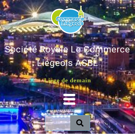
Société Royale Le Commerce
Liégeois ASBL
Liège de demain