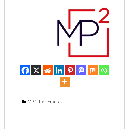
MP²
,
Partenaires