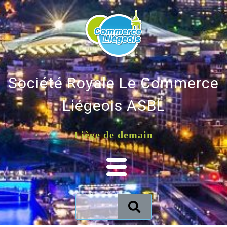
Société Royale Le Commerce
Liégeois ASBL
Liège de demain