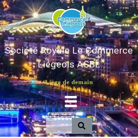
Société Royale Le Commerce
Liégeois ASBL
Liège de demain