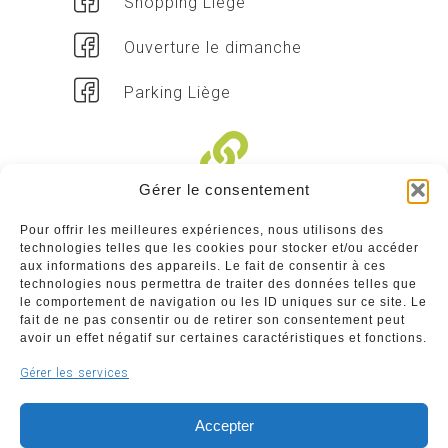
Shopping Liège
Ouverture le dimanche
Parking Liège
Gérer le consentement
Liens divers
Pour offrir les meilleures expériences, nous utilisons des
technologies telles que les cookies pour stocker et/ou accéder
Commerçants
aux informations des appareils. Le fait de consentir à ces
technologies nous permettra de traiter des données telles que
Annuaire des commerçants : insérez gratuitement
le comportement de navigation ou les ID uniques sur ce site. Le
votre activité dans notre annuaire sur notre site ci-
fait de ne pas consentir ou de retirer son consentement peut
dessous
avoir un effet négatif sur certaines caractéristiques et fonctions.
Gérer les services
www.commerceliege.be
Accepter