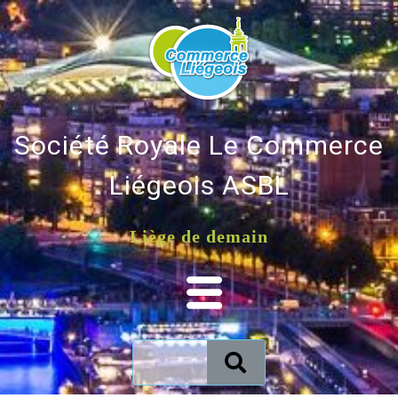
Société Royale Le Commerce
Liégeois ASBL
Liège de demain