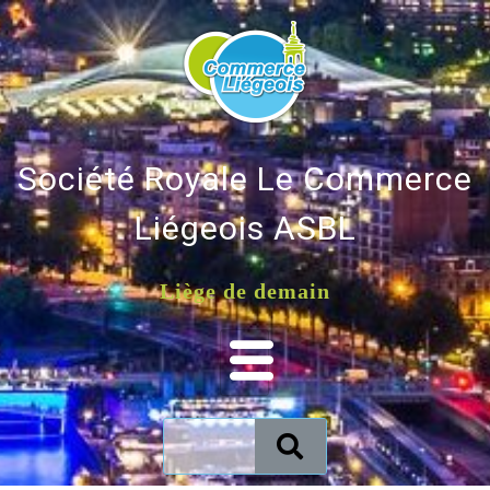
Société Royale Le Commerce
Liégeois ASBL
Liège de demain