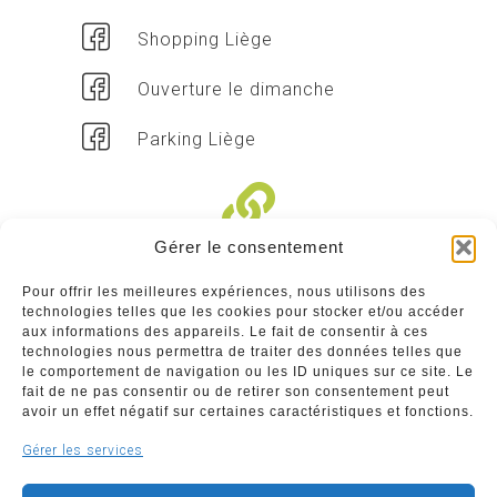
Shopping Liège
Ouverture le dimanche
Parking Liège
Gérer le consentement
Liens divers
Pour offrir les meilleures expériences, nous utilisons des
technologies telles que les cookies pour stocker et/ou accéder
Commerçants
aux informations des appareils. Le fait de consentir à ces
technologies nous permettra de traiter des données telles que
Annuaire des commerçants : insérez gratuitement
le comportement de navigation ou les ID uniques sur ce site. Le
votre activité dans notre annuaire sur notre site ci-
fait de ne pas consentir ou de retirer son consentement peut
dessous
avoir un effet négatif sur certaines caractéristiques et fonctions.
Gérer les services
www.commerceliege.be