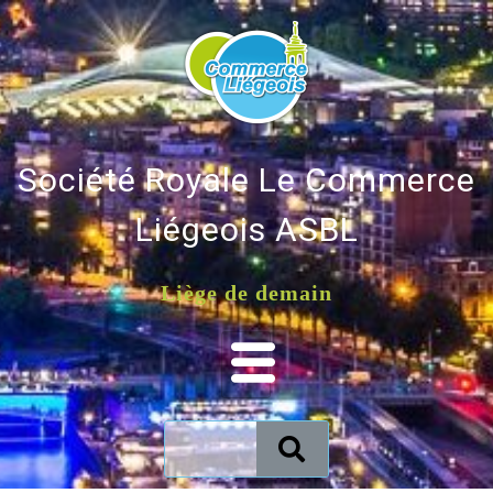
Société Royale Le Commerce
Liégeois ASBL
Liège de demain