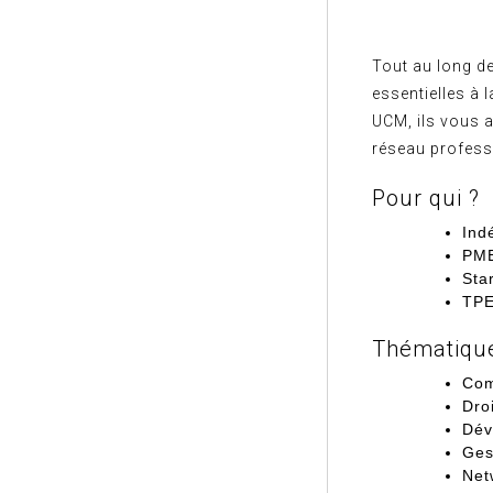
Tout au long d
essentielles à 
UCM, ils vous a
réseau profess
Pour qui ?
Ind
PME
Sta
TPE
Thématiqu
Com
Droi
Dév
Ges
Net