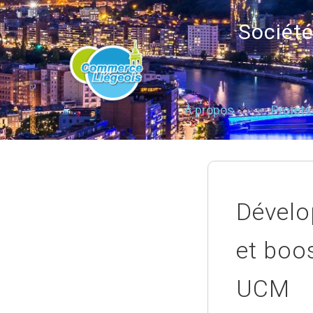
Sociét
À propos
Projets
Dévelo
et boo
UCM