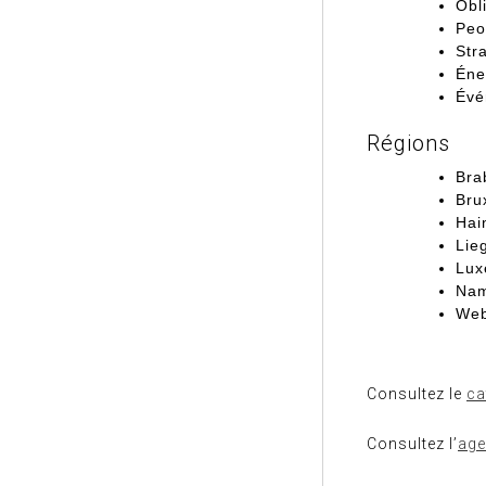
Obl
Peo
Str
Éne
Évé
Régions
Bra
Bru
Hai
Lie
Lux
Na
Web
Consultez le
ca
Consultez l’
ag