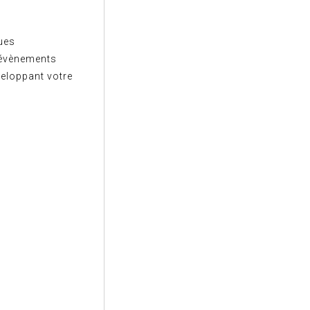
ues
x évènements
veloppant votre