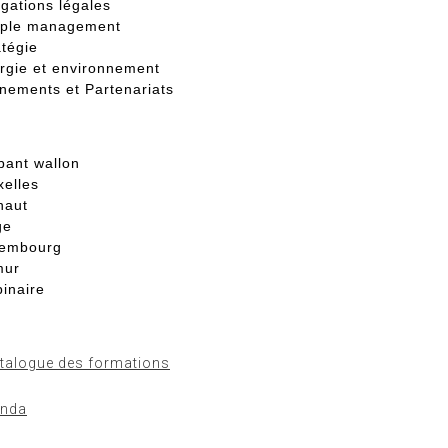
igations légales
ple management
atégie
rgie et environnement
nements et Partenariats
bant wallon
xelles
naut
ge
embourg
mur
inaire
talogue des formations
enda