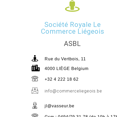
Société Royale Le
Commerce Liégeois
ASBL
Rue du Vertbois, 11
4000 LIÈGE Belgium
+32 4 222 18 62
info@commerceliegeois.be
jl@vasseur.be
Gsm : 0494/79 31 78 (de 10h à 17