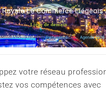
é Royale Le Commerce Liégeois
Liège de demain
Infos utiles
Partenaires
Agenda 2026
ppez votre réseau professio
stez vos compétences avec