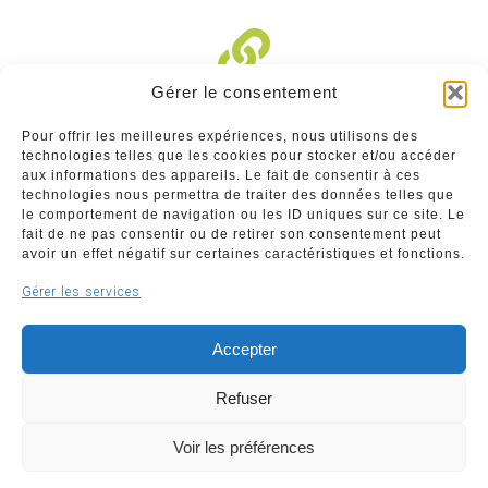
Gérer le consentement
Liens divers
Pour offrir les meilleures expériences, nous utilisons des
technologies telles que les cookies pour stocker et/ou accéder
Commerçants
aux informations des appareils. Le fait de consentir à ces
technologies nous permettra de traiter des données telles que
Annuaire des commerçants : insérez gratuitement
le comportement de navigation ou les ID uniques sur ce site. Le
votre activité dans notre annuaire sur notre site ci-
fait de ne pas consentir ou de retirer son consentement peut
dessous
avoir un effet négatif sur certaines caractéristiques et fonctions.
Gérer les services
www.commerceliege.be
Accepter
Refuser
Voir les préférences
Copyright © 2026 Société Royale Le Commerce Liégeois
ASBL | Support & développement
WeBNC