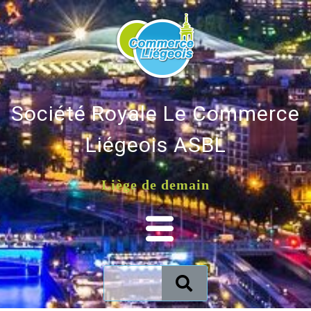
Société Royale Le Commerce
Liégeois ASBL
Liège de demain