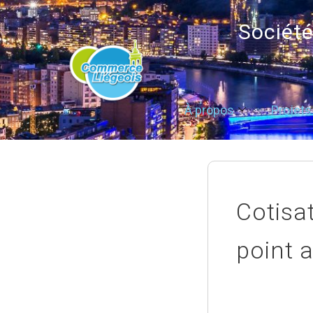
Sociét
À propos
Projets
Cotisat
point a