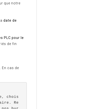
ur que notre
la
date de
es PLC pour le
iés de fin
. En cas de
e, chois
aire. Re
 nos bur