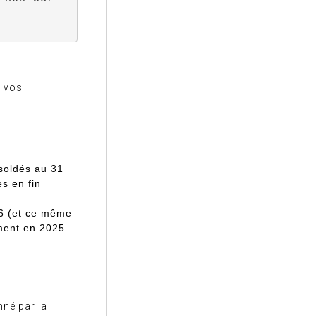
e vos
soldés au 31
s en fin
26 (et ce même
ment
en 2025
nné par la