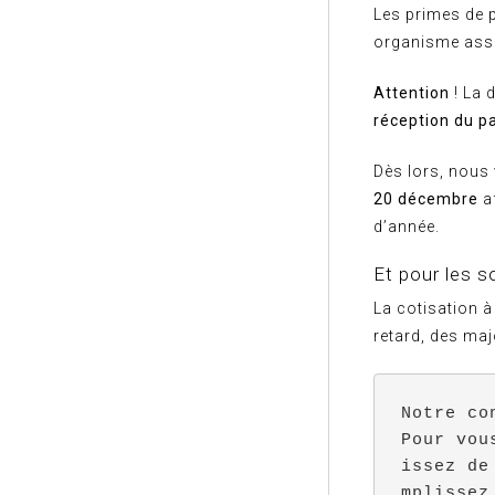
Les primes de 
organisme assu
Attention
! La 
réception du p
Dès lors, nous
20 décembre
af
d’année.
Et pour les s
La cotisation à
retard, des ma
Notre co
Pour vou
issez de
mplissez