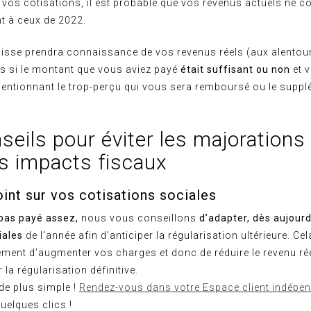
 vos cotisations, il est probable que vos revenus actuels ne 
t à ceux de 2022.
isse prendra connaissance de vos revenus réels (aux alentou
ns si le montant que vous aviez payé
était suffisant ou non
et 
ntionnant le trop-perçu qui vous sera remboursé ou le supp
eils pour éviter les majorations 
es impacts fiscaux
oint sur vos cotisations sociales
 pas payé assez,
nous vous conseillons
d’adapter, dès aujourd
iales
de l’année afin d’anticiper la régularisation ultérieure. Ce
ment d’augmenter vos charges et donc de réduire le revenu rée
la régularisation définitive.
 de plus simple !
Rendez-vous dans votre Espace client indépe
uelques clics !