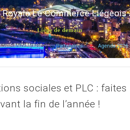
é Royale Le Commerce Liégeois
Liège de demain
Infos utiles
Partenaires
Agenda 2026
ions sociales et PLC : faites 
vant la fin de l’année !