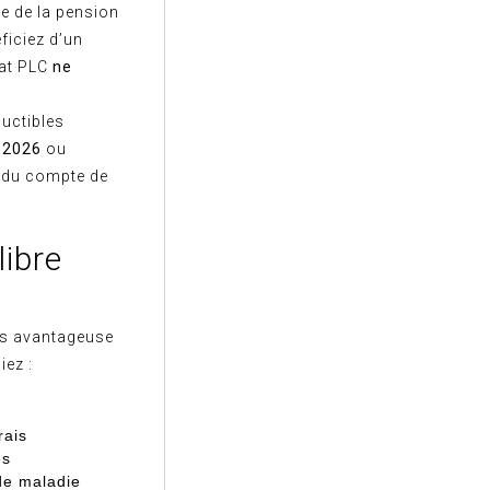
e de la pension
iciez d’un
cat PLC
ne
uctibles
 2026
ou
endu compte de
libre
us avantageuse
iez :
rais
es
 de maladie