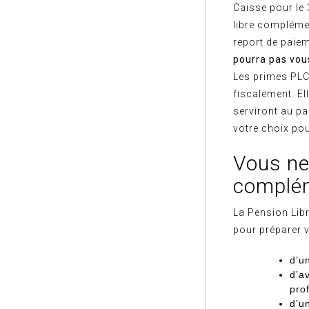
Caisse pour le 
libre compléme
report de paiem
pourra pas vous
Les primes PLC
fiscalement. El
serviront au p
votre choix pou
Vous ne 
complém
La Pension Lib
pour préparer v
d’u
d’a
pro
d’un