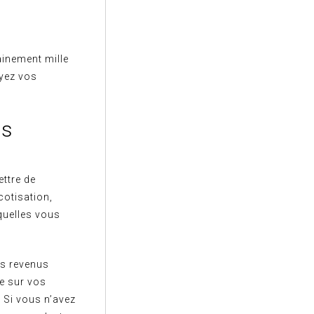
tainement mille
ayez vos
es
ttre de
cotisation,
quelles vous
s revenus
ée sur vos
. Si vous n’avez