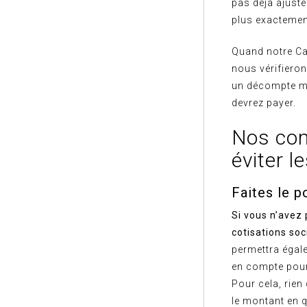
pas déjà ajusté
plus exactemen
Quand notre Ca
nous vérifiero
un décompte me
devrez payer.
Nos cons
éviter l
Faites le p
Si vous n’avez
cotisations soc
permettra égale
en compte pour 
Pour cela, rien
le montant en q