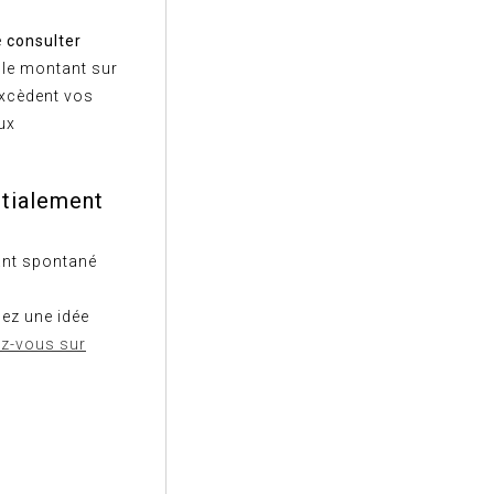
e
consulter
 le montant sur
 excèdent vos
ux
itialement
tant spontané
ez une idée
z-vous sur