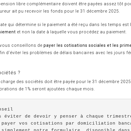
pension libre complémentaire doivent être payées assez tôt po
reur ait pu recevoir les fonds pour le 31 décembre 2025.
date qui détermine si le paiement a été reçu dans les temps est 
aiement
et non la date à laquelle vous procédez au paiement.
 vous conseillons de
payer les cotisations sociales et les prim
in d’éviter les problèmes de délais bancaires avec les jours fér
ociétés ?
 charge des sociétés doit être payée pour le 31 décembre 2025
jorations de 1% seront ajoutées chaque mois.
nseil
s éviter de devoir y penser à chaque trimestr
 payer vos cotisations par domiciliation banc
 simplement notre formulaire, disponible dans