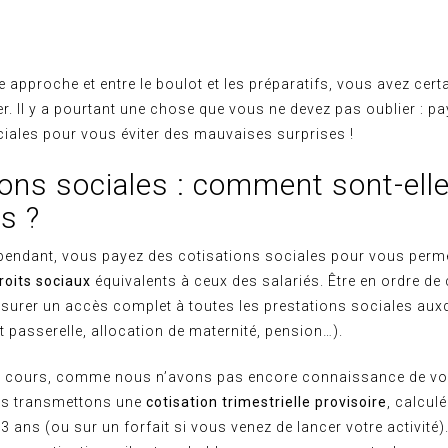
ée approche et entre le boulot et les préparatifs, vous avez cer
. Il y a pourtant une chose que vous ne devez pas oublier : p
ciales pour vous éviter des mauvaises surprises !
ions sociales : comment sont-ell
s ?
épendant, vous payez des cotisations sociales pour vous perme
roits sociaux
équivalents à ceux des salariés. Être en ordre de 
ssurer un accès complet à toutes les prestations sociales aux
it passerelle, allocation de maternité, pension…).
n cours, comme nous n’avons pas encore connaissance de vo
us transmettons une
cotisation trimestrielle provisoire
, calcul
 3 ans (ou sur un forfait si vous venez de lancer votre activité)