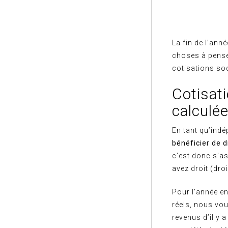
La fin de l’ann
choses à penser
cotisations so
Cotisat
calculée
En tant qu’ind
bénéficier de d
c’est donc s’a
avez droit (dro
Pour l’année e
réels, nous vo
revenus d’il y a