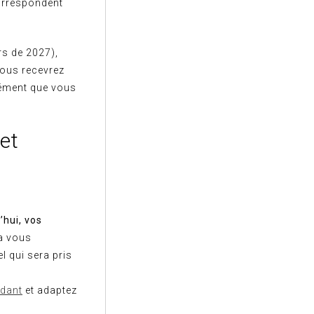
correspondent
rs de 2027),
vous recevrez
lément que vous
et
’hui, vos
la vous
l qui sera pris
ndant
et adaptez