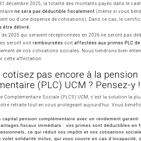
31 décembre 2025, la totalité des montants payés dans le cadr
ntaire
ne sera pas déductible fiscalement
(même si vous bénéf
ent ou d’une dispense de cotisations). Dans ce cas, le certifi
 être délivré
.
 de 2025 qui seraient réceptionnées en 2026 ne seront pas déd
les seront soit
remboursées
soit
affectées aux primes PLC de
aiement de vos cotisations sociales. Nous tiendrons bien ent
r cette affectation.
cotisez pas encore à la pension 
entaire (PLC) UCM ? Pensez-y !
re Complémentaire Sociale (PLCS) UCM, c’est la solution la pl
otre retraite tout en vous protégeant aujourd’hui. Vous bénéfic
n capital pension complémentaire
avec un rendement garanti
vantages fiscaux immédiats
: vos primes sont déductibles en f
fessionnels, ce qui réduit vos impôts et vos cotisations social
 volet solidarité inclus
, qui vous couvre en cas d’incapacité,