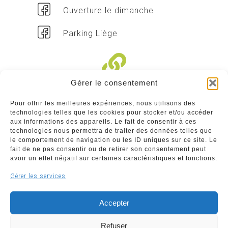
Ouverture le dimanche
Parking Liège
Gérer le consentement
Liens divers
Pour offrir les meilleures expériences, nous utilisons des
technologies telles que les cookies pour stocker et/ou accéder
Commerçants
aux informations des appareils. Le fait de consentir à ces
technologies nous permettra de traiter des données telles que
Annuaire des commerçants : insérez gratuitement
le comportement de navigation ou les ID uniques sur ce site. Le
votre activité dans notre annuaire sur notre site ci-
fait de ne pas consentir ou de retirer son consentement peut
dessous
avoir un effet négatif sur certaines caractéristiques et fonctions.
Gérer les services
www.commerceliege.be
Accepter
Refuser