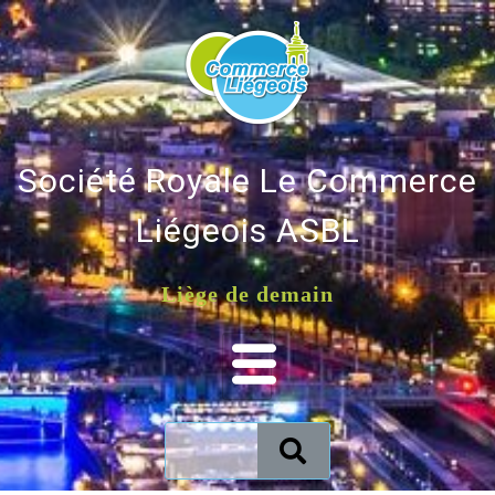
Société Royale Le Commerce
Liégeois ASBL
Liège de demain