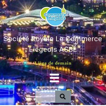
Société Royale Le Commerce
Liégeois ASBL
Liège de demain