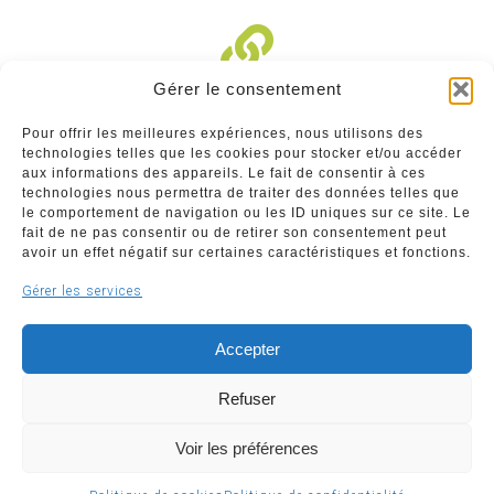
Gérer le consentement
Liens divers
Pour offrir les meilleures expériences, nous utilisons des
technologies telles que les cookies pour stocker et/ou accéder
Commerçants
aux informations des appareils. Le fait de consentir à ces
technologies nous permettra de traiter des données telles que
Annuaire des commerçants : insérez gratuitement
le comportement de navigation ou les ID uniques sur ce site. Le
votre activité dans notre annuaire sur notre site ci-
fait de ne pas consentir ou de retirer son consentement peut
dessous
avoir un effet négatif sur certaines caractéristiques et fonctions.
Gérer les services
www.commerceliege.be
Accepter
Refuser
Voir les préférences
Copyright © 2026 Société Royale Le Commerce Liégeois
ASBL | Support & développement
WeBNC