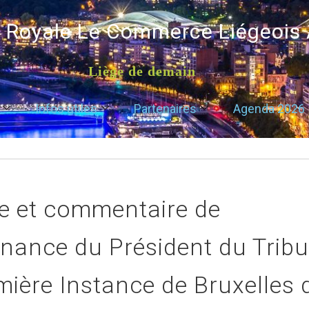
é Royale Le Commerce Liégeois
Liège de demain
Infos utiles
Partenaires
Agenda 2026
e et commentaire de
nnance du Président du Trib
mière Instance de Bruxelles 