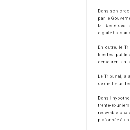
Dans son ordon
par le Gouvernem
la liberté des 
dignité humaine,
En outre, le Tr
libertés publ
demeurent en a
Le Tribunal, a
de mettre un te
Dans l’hypothès
trente-et-uniè
redevable aux 
plafonnée à un