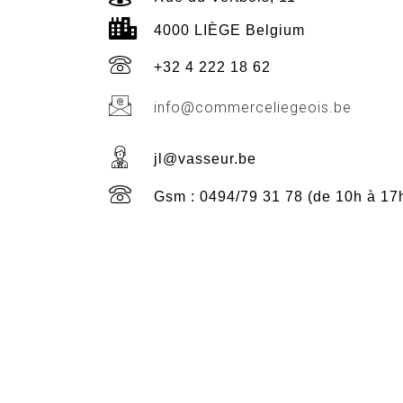
4000 LIÈGE Belgium
+32 4 222 18 62
info@commerceliegeois.be
jl@vasseur.be
Gsm : 0494/79 31 78 (de 10h à 17