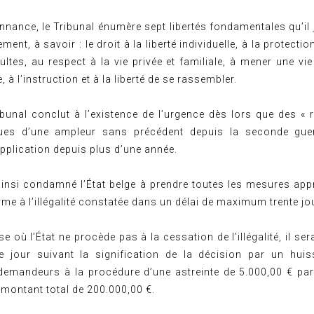
nance, le Tribunal énumère sept libertés fondamentales qu’il j
ent, à savoir : le droit à la liberté individuelle, à la protecti
cultes, au respect à la vie privée et familiale, à mener une v
 à l’instruction et à la liberté de se rassembler.
ibunal conclut à l’existence de l’urgence dès lors que des « 
iques d’une ampleur sans précédent depuis la seconde gue
pplication depuis plus d’une année.
 ainsi condamné l’État belge à prendre toutes les mesures app
rme à l’illégalité constatée dans un délai de maximum trente jo
e où l’État ne procède pas à la cessation de l’illégalité, il se
me jour suivant la signification de la décision par un huiss
demandeurs à la procédure d’une astreinte de 5.000,00 € par 
 montant total de 200.000,00 €.