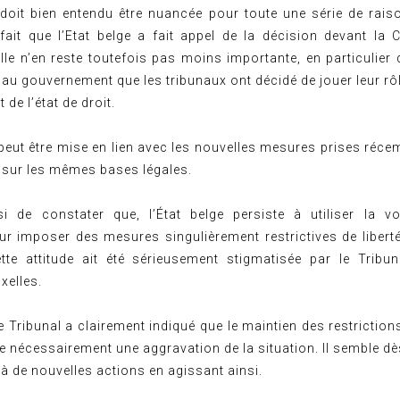
 doit bien entendu être nuancée pour toute une série de rais
ait que l’Etat belge a fait appel de la décision devant la 
Elle n’en reste toutefois pas moins importante, en particulie
e au gouvernement que les tribunaux ont décidé de jouer leur rô
 de l’état de droit.
peut être mise en lien avec les nouvelles mesures prises réce
s sur les mêmes bases légales.
i de constater que, l’État belge persiste à utiliser la v
ur imposer des mesures singulièrement restrictives de liberté
tte attitude ait été sérieusement stigmatisée par le Tribu
xelles.
 le Tribunal a clairement indiqué que le maintien des restriction
 nécessairement une aggravation de la situation. Il semble dès
à de nouvelles actions en agissant ainsi.