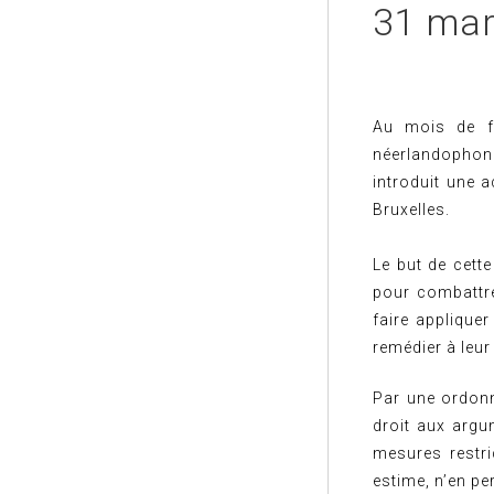
31 mar
Au mois de fé
néerlandophon
introduit une a
Bruxelles.
Le but de cette
pour combattre 
faire appliquer
remédier à leur i
Par une ordonn
droit aux argu
mesures restri
estime, n’en pe