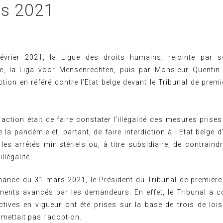
s 2021
vrier 2021, la Ligue des droits humains, rejointe par
e, la Liga voor Mensenrechten, puis par Monsieur Quentin
ction en référé contre l’Etat belge devant le Tribunal de prem
 action était de faire constater l’illégalité des mesures prises
la pandémie et, partant, de faire interdiction à l’Etat belge 
 les arrêtés ministériels ou, à titre subsidiaire, de contraindr
llégalité.
ance du 31 mars 2021, le Président du Tribunal de première 
ments avancés par les demandeurs. En effet, le Tribunal a c
ctives en vigueur ont été prises sur la base de trois de lois
rmettait pas l’adoption.