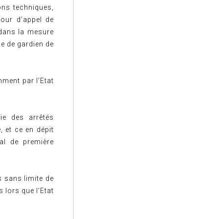
ons techniques,
Cour d’appel de
r dans la mesure
le de gardien de
mment par l’Etat
oie des arrêtés
, et ce en dépit
nal de première
s sans limite de
 lors que l’Etat