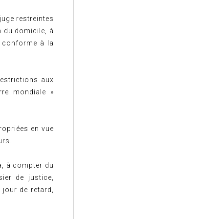
uge restreintes
on du domicile, à
ie conforme à la
restrictions aux
rre mondiale »
ropriées en vue
urs.
ra, à compter du
ier de justice,
jour de retard,