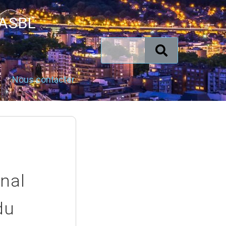
 ASBL
Nous contacter
unal
du