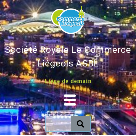
Société Royale Le Commerce
Liégeois ASBL
Liège de demain