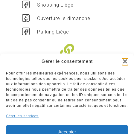
Shopping Liège
Ouverture le dimanche
Parking Liège
Gérer le consentement
Liens divers
Pour offrir les meilleures expériences, nous utilisons des
technologies telles que les cookies pour stocker et/ou accéder
Commerçants
aux informations des appareils. Le fait de consentir à ces
technologies nous permettra de traiter des données telles que
Annuaire des commerçants : insérez gratuitement
le comportement de navigation ou les ID uniques sur ce site. Le
votre activité dans notre annuaire sur notre site ci-
fait de ne pas consentir ou de retirer son consentement peut
dessous
avoir un effet négatif sur certaines caractéristiques et fonctions.
Gérer les services
www.commerceliege.be
Accepter