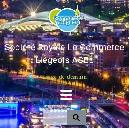
Société Royale Le Commerce
Liégeois ASBL
Liège de demain