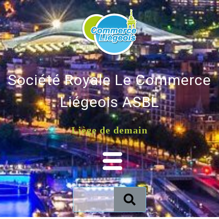
Société Royale Le Commerce
Liégeois ASBL
Liège de demain