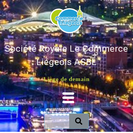
Société Royale Le Commerce
Liégeois ASBL
Liège de demain