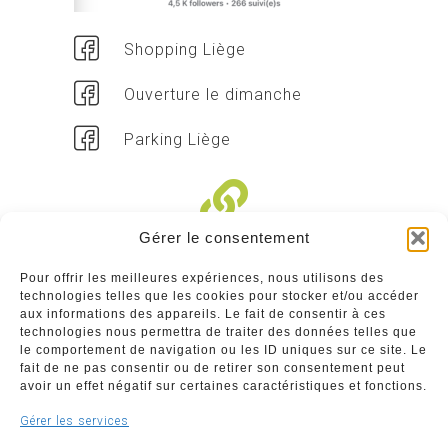
Shopping Liège
Ouverture le dimanche
Parking Liège
Gérer le consentement
Liens divers
Pour offrir les meilleures expériences, nous utilisons des
technologies telles que les cookies pour stocker et/ou accéder
Commerçants
aux informations des appareils. Le fait de consentir à ces
technologies nous permettra de traiter des données telles que
Annuaire des commerçants : insérez gratuitement
le comportement de navigation ou les ID uniques sur ce site. Le
votre activité dans notre annuaire sur notre site ci-
fait de ne pas consentir ou de retirer son consentement peut
dessous
avoir un effet négatif sur certaines caractéristiques et fonctions.
Gérer les services
www.commerceliege.be