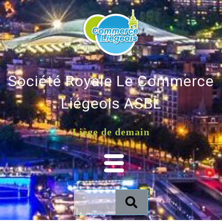
Société Royale Le Commerce
Liégeois ASBL
Liège de demain