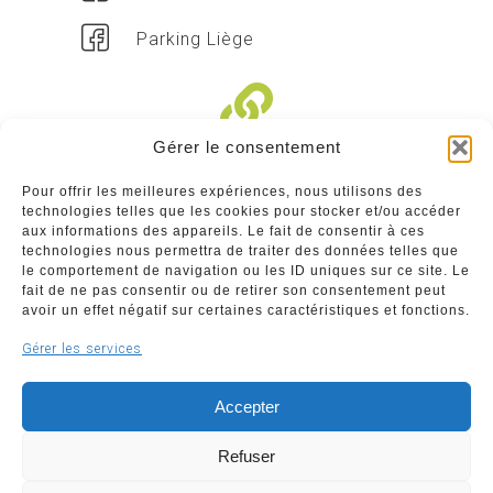
Parking Liège
Gérer le consentement
Liens divers
Pour offrir les meilleures expériences, nous utilisons des
technologies telles que les cookies pour stocker et/ou accéder
Commerçants
aux informations des appareils. Le fait de consentir à ces
technologies nous permettra de traiter des données telles que
Annuaire des commerçants : insérez gratuitement
le comportement de navigation ou les ID uniques sur ce site. Le
votre activité dans notre annuaire sur notre site ci-
fait de ne pas consentir ou de retirer son consentement peut
dessous
avoir un effet négatif sur certaines caractéristiques et fonctions.
Gérer les services
www.commerceliege.be
Accepter
Refuser