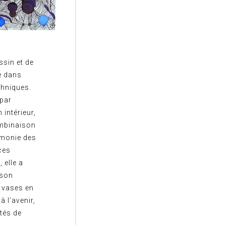
ssin et de
e dans
chniques.
 par
intérieur,
ombinaison
armonie des
ces
 elle a
 son
s vases en
à l’avenir,
tés de