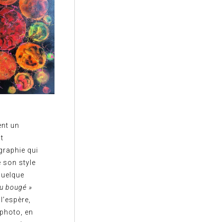
ent un
it
graphie qui
e son style
 quelque
ou bougé »
 l’espère,
 photo, en