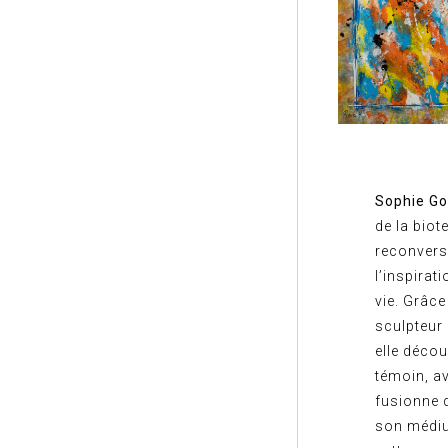
Sophie G
de la biot
reconvers
l’inspirat
vie. Grâc
sculpteur 
elle décou
témoin, av
fusionne 
son médium