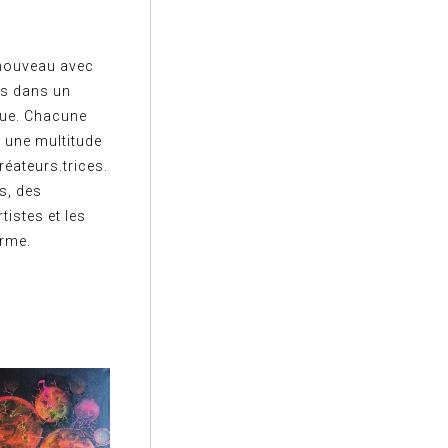
enouveau avec
e.s dans un
que. Chacune
 une multitude
réateurs.trices.
s, des
tistes et les
orme.