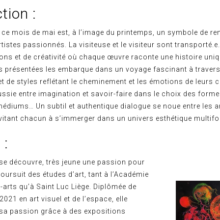
tion :
e ce mois de mai est, à l’image du printemps, un symbole de r
rtistes passionnés. La visiteuse et le visiteur sont transporté.
ns et de créativité où chaque œuvre raconte une histoire uni
ns présentées les embarque dans un voyage fascinant à travers
t de styles reflétant le cheminement et les émotions de leurs c
ussie entre imagination et savoir-faire dans le choix des forme
édiums… Un subtil et authentique dialogue se noue entre les ar
nvitant chacun à s’immerger dans un univers esthétique multif
 :
se découvre, très jeune une passion pour
e poursuit des études d’art, tant à l’Académie
-arts qu’à Saint Luc Liège. Diplômée de
 2021 en art visuel et de l’espace, elle
t sa passion grâce à des expositions