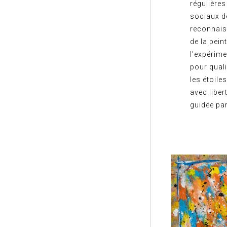
régulières
sociaux de
reconnais
de la pei
l’expérime
pour quali
les étoile
avec liber
guidée pa