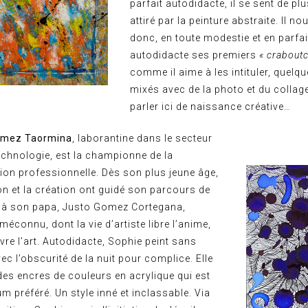
parfait autodidacte, il se sent de pl
attiré par la peinture abstraite. Il n
donc, en toute modestie et en parfai
autodidacte ses premiers
« crabout
comme il aime à les intituler, quelq
mixés avec de la photo et du collag
parler ici de naissance créative…
omez Taormina
, laborantine dans le secteur
echnologie, est la championne de la
ion professionnelle. Dès son plus jeune âge,
ion et la création ont guidé son parcours de
e à son papa, Justo Gomez Cortegana,
méconnu, dont la vie d’artiste libre l’anime,
vre l’art. Autodidacte, Sophie peint sans
ec l’obscurité de la nuit pour complice. Elle
des encres de couleurs en acrylique qui est
 préféré. Un style inné et inclassable. Via