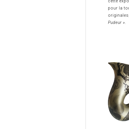
cette expos
pour la t
originale
Pudeur »
.