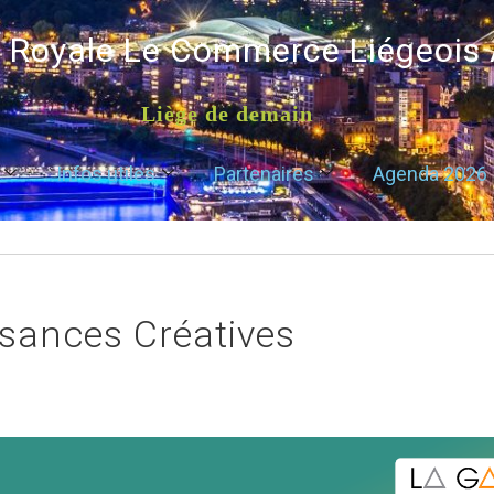
é Royale Le Commerce Liégeois
Liège de demain
Infos utiles
Partenaires
Agenda 2026
sances Créatives