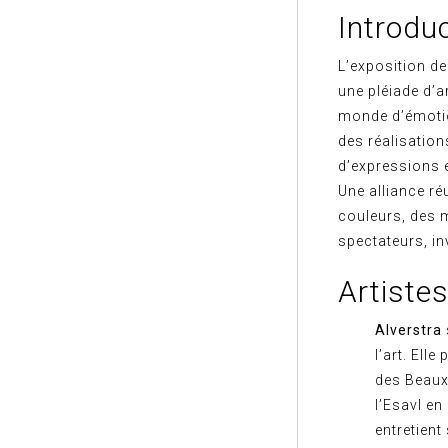
Introduc
L’exposition d
une pléiade d’a
monde d’émotio
des réalisatio
d’expressions e
Une alliance ré
couleurs, des m
spectateurs, i
Artistes
Alverstra
l’art. Ell
des Beaux
l’Esavl en
entretien