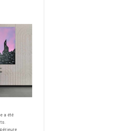
e a été
ts.
upérieure