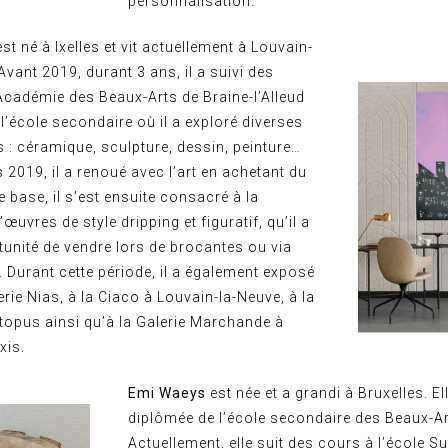
personnalisation.
est né à Ixelles et vit actuellement à Louvain-
Avant 2019, durant 3 ans, il a suivi des
’Académie des Beaux-Arts de Braine-l’Alleud
 l’école secondaire où il a exploré diverses
s : céramique, sculpture, dessin, peinture…
 2019, il a renoué avec l’art en achetant du
e base, il s’est ensuite consacré à la
’œuvres de style dripping et figuratif, qu’il a
tunité de vendre lors de brocantes ou via
 Durant cette période, il a également exposé
erie Nias, à la Ciaco à Louvain-la-Neuve, à la
ctopus ainsi qu’à la Galerie Marchande à
xis.
Emi Waeys
est née et a grandi à Bruxelles. Ell
diplômée de l’école secondaire des Beaux-Ar
Actuellement, elle suit des cours à l’école S