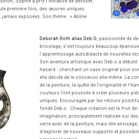
ition, Sophie a pris l’initiative de dévoiler,
oute première fois, des œuvres uniques,
s, jamais exposées. Son thème :
« Abîme
Deborah Roth alias Deb.O
, passionnée de de
bricolage, s’est toujours beaucoup épanoui
l’apprentissage autodidacte de nouvelles te
Son aventure artistique avec Deb.o a débuté
hasard : cherchant un vase original pour son 
elle décide de le concevoir elle-même. La c
de la peinture, la quête de l’originalité et l’h
couleurs l’ont poussée à créer plusieurs piè
uniques. Encouragée par les retours positifs,
fondé Deb.o. Chaque création est le fruit de
imagination, principalement réalisée sur de
verre avec de la peinture, mais elle envisage, 
d’explorer de nouveaux supports et possibili