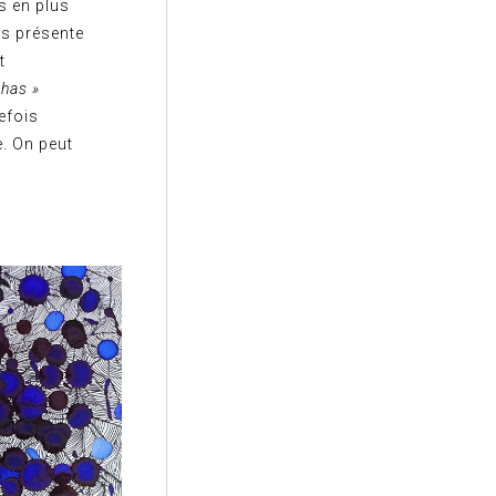
us en plus
ous présente
t
chas »
uefois
e. On peut