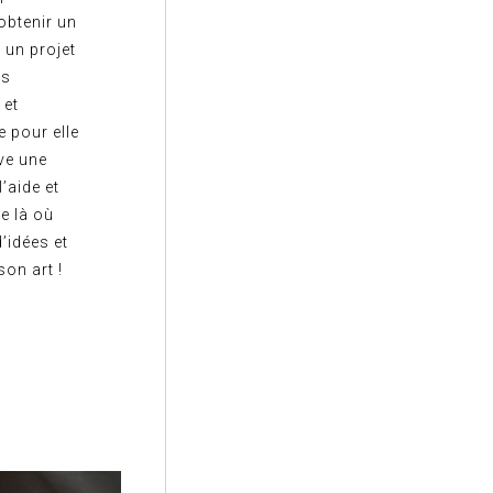
obtenir un
 un projet
es
 et
e pour elle
ve une
’aide et
re là où
d’idées et
on art !