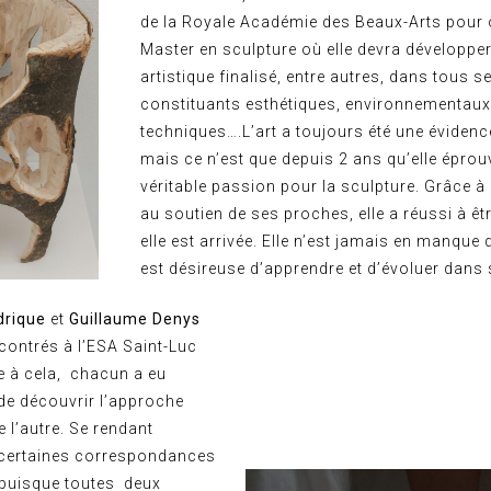
de la Royale Académie des Beaux-Arts pour 
Master en sculpture où elle devra développer
artistique finalisé, entre autres, dans tous s
constituants esthétiques, environnementaux
techniques….L’art a toujours été une évidenc
mais ce n’est que depuis 2 ans qu’elle éprou
véritable passion pour la sculpture. Grâce à l
au soutien de ses proches, elle a réussi à êt
elle est arrivée. Elle n’est jamais en manque 
est désireuse d’apprendre et d’évoluer dans s
odrique
et
Guillaume Denys
contrés à l’ESA Saint-Luc
e à cela, chacun a eu
de découvrir l’approche
e l’autre. Se rendant
certaines correspondances
, puisque toutes deux