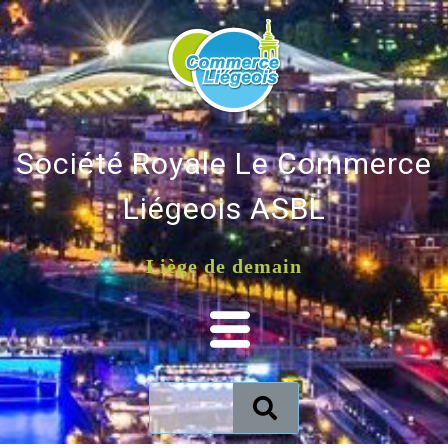
Société Royale Le Commerce
Liégeois ASBL
Liège de demain