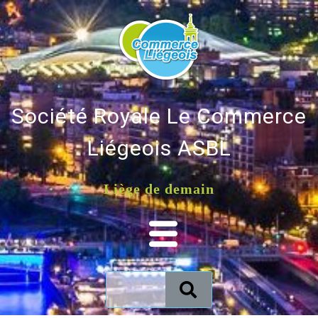
Société Royale Le Commerce
Liégeois ASBL
Liège de demain