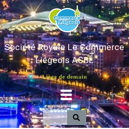
Société Royale Le Commerce
Liégeois ASBL
Liège de demain