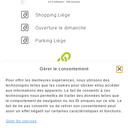
Shopping Liège
Ouverture le dimanche
Parking Liège
Gérer le consentement
Liens divers
Pour offrir les meilleures expériences, nous utilisons des
technologies telles que les cookies pour stocker et/ou accéder
Commerçants
aux informations des appareils. Le fait de consentir à ces
technologies nous permettra de traiter des données telles que
Annuaire des commerçants : insérez gratuitement
le comportement de navigation ou les ID uniques sur ce site. Le
votre activité dans notre annuaire sur notre site ci-
fait de ne pas consentir ou de retirer son consentement peut
dessous
avoir un effet négatif sur certaines caractéristiques et fonctions.
Gérer les services
www.commerceliege.be