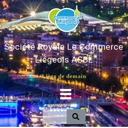
Société Royale Le Commerce
Liégeois ASBL
Liège de demain