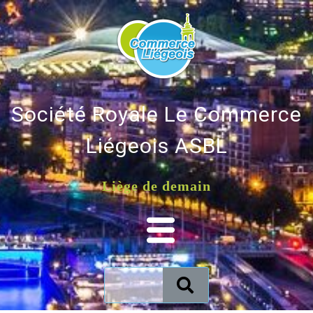
Société Royale Le Commerce
Liégeois ASBL
Liège de demain