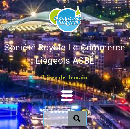
Société Royale Le Commerce
Liégeois ASBL
Liège de demain