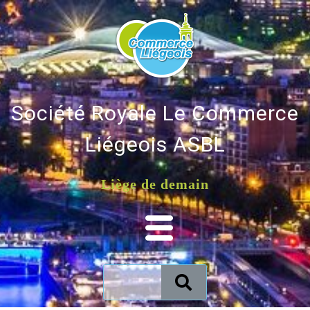
Société Royale Le Commerce
Liégeois ASBL
Liège de demain