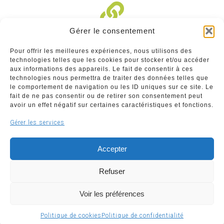
Gérer le consentement
Liens divers
Pour offrir les meilleures expériences, nous utilisons des
technologies telles que les cookies pour stocker et/ou accéder
Commerçants
aux informations des appareils. Le fait de consentir à ces
technologies nous permettra de traiter des données telles que
Annuaire des commerçants : insérez gratuitement
le comportement de navigation ou les ID uniques sur ce site. Le
votre activité dans notre annuaire sur notre site ci-
fait de ne pas consentir ou de retirer son consentement peut
dessous
avoir un effet négatif sur certaines caractéristiques et fonctions.
Gérer les services
www.commerceliege.be
Accepter
Refuser
Voir les préférences
Copyright © 2026 Société Royale Le Commerce Liégeois
ASBL | Support & développement
WeBNC
Politique de cookies
Politique de confidentialité