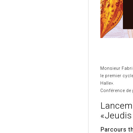
Monsieur Fabric
le premier cycl
Halle».
Conférence de 
Lanceme
«Jeudis
Parcours t