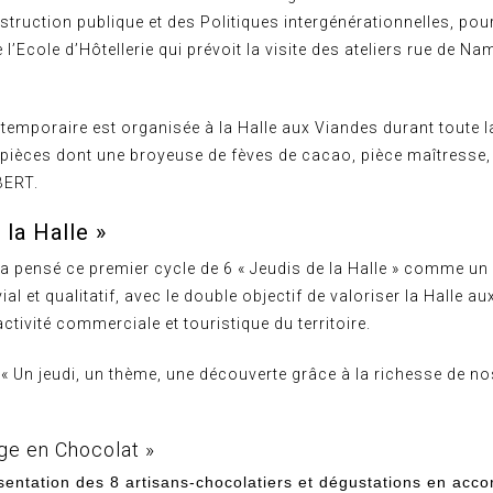
nstruction publique et des Politiques intergénérationnelles, pour
 l’Ecole d’Hôtellerie qui prévoit la visite des ateliers rue de N
temporaire est organisée à la Halle aux Viandes durant toute l
s pièces dont une broyeuse de fèves de cacao, pièce maîtresse,
BERT.
 la Halle »
a pensé ce premier cycle de 6 « Jeudis de la Halle » comme un
al et qualitatif, avec le double objectif de valoriser la Halle au
activité commerciale et touristique du territoire.
 « Un jeudi, un thème, une découverte grâce à la richesse de n
ège en Chocolat »
sentation des 8 artisans-chocolatiers et dégustations en acco