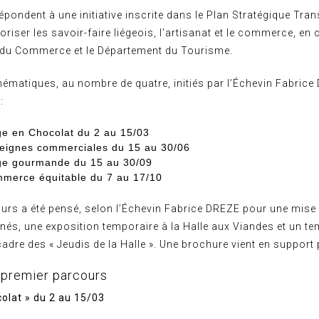
pondent à une initiative inscrite dans le Plan Stratégique Tran
loriser les savoir-faire liégeois, l’artisanat et le commerce, en
 du Commerce et le Département du Tourisme.
hématiques, au nombre de quatre, initiés par l’Échevin Fabric
:
ge en Chocolat du 2 au 15/03
eignes commerciales du 15 au 30/06
ge gourmande du 15 au 30/09
merce équitable du 7 au 17/10
urs a été pensé, selon l’Échevin Fabrice DREZE pour une mise 
és, une exposition temporaire à la Halle aux Viandes et un te
cadre des « Jeudis de la Halle ». Une brochure vient en support
 premier parcours
colat » du 2 au 15/03