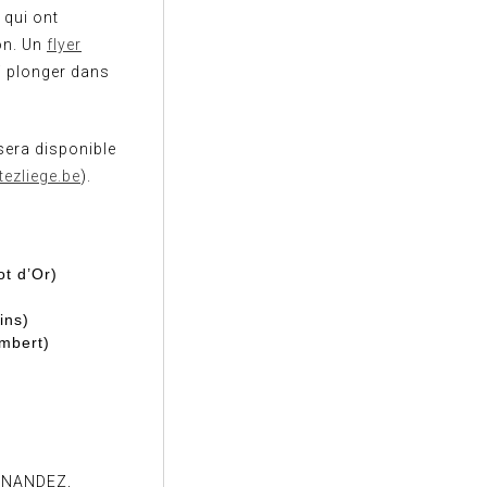
 qui ont
on. Un
flyer
si plonger dans
sera disponible
tezliege.be
).
ot d’Or)
ins)
mbert)
ERNANDEZ,