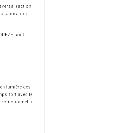
sversal (action
 collaboration
e DREZE sont
en lumière des
mps fort avec le
 promotionnel. »