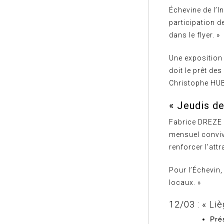
Échevine de l’I
participation de
dans le flyer. »
Une exposition 
doit le prêt de
Christophe HU
« Jeudis de
Fabrice DREZE 
mensuel convivi
renforcer l’attr
Pour l’Échevin,
locaux. »
12/03 : « Li
Pré