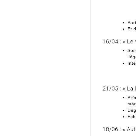
Part
Et 
16/04 : « Le
Soi
lié
Int
21/05 : « La 
Pré
mar
Dég
Ech
18/06 : « Au