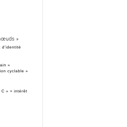
-nœuds »
 d’identité
ain »
on cyclable »
 C » + intérêt