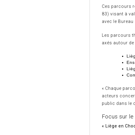
Ces parcours ré
83) visant à va
avec le Bureau
Les parcours t
axés autour de 
Liè
Ens
Liè
Com
« Chaque parco
acteurs concern
public dans le 
Focus sur le
« Liège en Cho