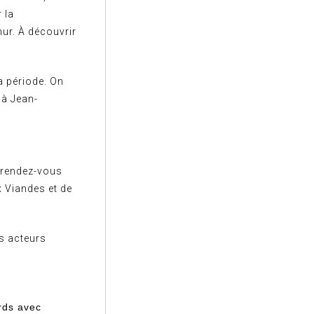
 la
amur. À découvrir
a période. On
 à Jean-
 rendez-vous
x Viandes et de
os acteurs
rds avec