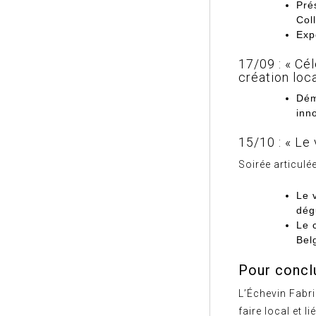
Pré
Col
Exp
17/09 : « Cél
création loca
Dém
inn
15/10 : « Le
Soirée articul
Le 
dég
Le 
Bel
Pour concl
L’Échevin Fabr
faire local et l