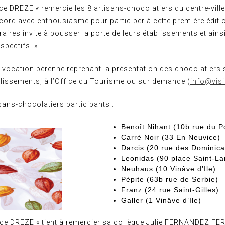
ce DREZE « remercie les 8 artisans-chocolatiers du centre-ville
cord avec enthousiasme pour participer à cette première éditi
raires invite à pousser la porte de leurs établissements et ain
spectifs. »
 vocation pérenne reprenant la présentation des chocolatiers 
blissements, à l’Office du Tourisme ou sur demande (
info@visi
isans-chocolatiers participants :
Benoît Nihant (10b rue du P
Carré Noir (33 En Neuvice)
Darcis (20 rue des Dominica
Leonidas (90 place Saint-La
Neuhaus (10 Vinâve d’Ile)
Pépite (63b rue de Serbie)
Franz (24 rue Saint-Gilles)
Galler (1 Vinâve d’Ile)
ice DREZE « tient à remercier sa collègue Julie FERNANDEZ F