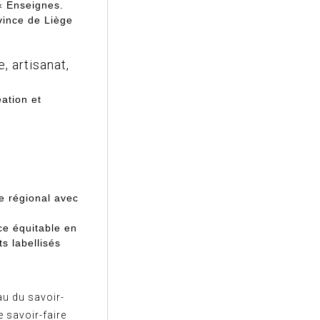
« Enseignes.
vince de Liège
, artisanat,
éation et
le régional avec
e équitable en
s labellisés
au du savoir-
e savoir-faire