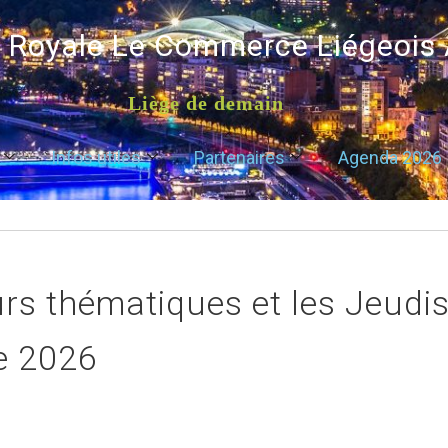
é Royale Le Commerce Liégeois
Liège de demain
Infos utiles
Partenaires
Agenda 2026
rs thématiques et les Jeudis
le 2026