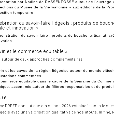
sentation par Nadine de RASSENFOSSE autour de l’ouvrage 
lections du Musée de la Vie wallonne » aux éditions de la Pro
osition temporaire
ébration du savoir-faire liégeois : produits de bouche
le et innovation »
onstration du savoir-faire : produits de bouche, artisanat, cr
ovation
 vin et le commerce équitable »
ée autour de deux approches complémentaires
vin et les caves de la région liégeoise autour du monde vitico
ustations commentées
commerce équitable dans le cadre de la Semaine du Commerc
gique, accent mis autour de filières responsables et de produit
ure
ice DREZE conclut que « la saison 2026 est placée sous le sce
iégeois avec une valorisation qualitative de nos atouts. In fine, l