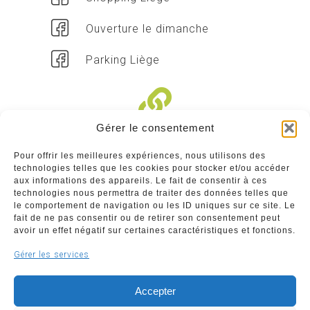
Ouverture le dimanche
Parking Liège
Gérer le consentement
Liens divers
Pour offrir les meilleures expériences, nous utilisons des
technologies telles que les cookies pour stocker et/ou accéder
Commerçants
aux informations des appareils. Le fait de consentir à ces
technologies nous permettra de traiter des données telles que
Annuaire des commerçants : insérez gratuitement
le comportement de navigation ou les ID uniques sur ce site. Le
votre activité dans notre annuaire sur notre site ci-
fait de ne pas consentir ou de retirer son consentement peut
dessous
avoir un effet négatif sur certaines caractéristiques et fonctions.
Gérer les services
www.commerceliege.be
Accepter