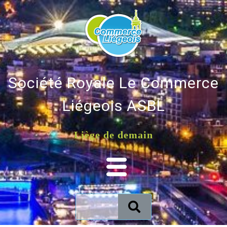
Société Royale Le Commerce
Liégeois ASBL
Liège de demain