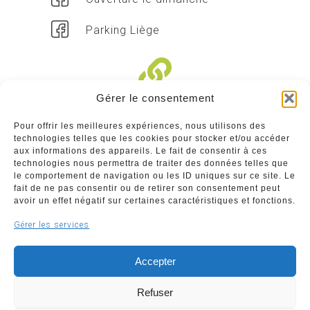
Parking Liège
Gérer le consentement
Liens divers
Pour offrir les meilleures expériences, nous utilisons des
technologies telles que les cookies pour stocker et/ou accéder
Commerçants
aux informations des appareils. Le fait de consentir à ces
technologies nous permettra de traiter des données telles que
Annuaire des commerçants : insérez gratuitement
le comportement de navigation ou les ID uniques sur ce site. Le
votre activité dans notre annuaire sur notre site ci-
fait de ne pas consentir ou de retirer son consentement peut
dessous
avoir un effet négatif sur certaines caractéristiques et fonctions.
Gérer les services
www.commerceliege.be
Accepter
Refuser