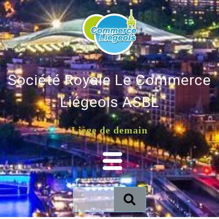
Société Royale Le Commerce
Liégeois ASBL
Liège de demain