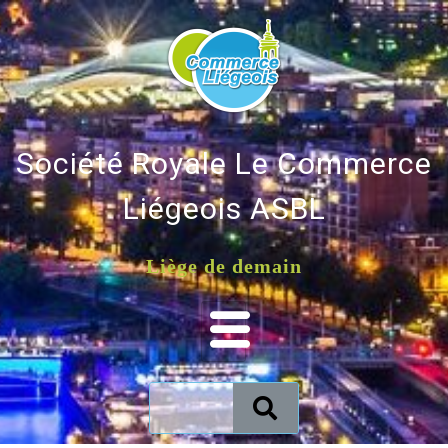
Société Royale Le Commerce
Liégeois ASBL
Liège de demain