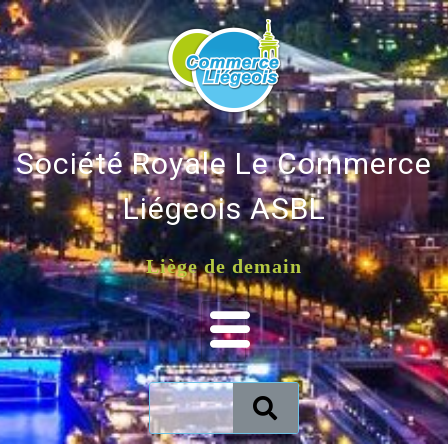
Société Royale Le Commerce
Liégeois ASBL
Liège de demain