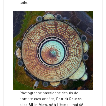
toile.
Photographe passionné depuis de
nombreuses années,
Patrick Reusch
alias All-In-View,
né à Liège en mai 68,