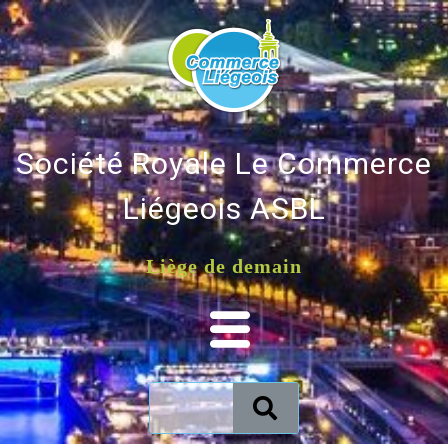
Société Royale Le Commerce
Liégeois ASBL
Liège de demain