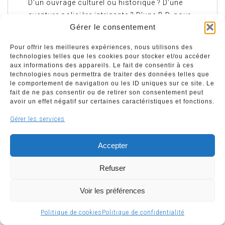
D’un ouvrage culturel ou historique ? D’une
aventure policière intrigante ? D’une B.D. pour
Gérer le consentement
enfant ou pour adulte ?
Alors la « Foire aux Livres » de la Galerie de
Pour offrir les meilleures expériences, nous utilisons des
l’Opéra à Liège est désormais votre lieu de
technologies telles que les cookies pour stocker et/ou accéder
rendez-vous ! Dans un endroit convivial et
aux informations des appareils. Le fait de consentir à ces
technologies nous permettra de traiter des données telles que
sécurisé, vous pourrez rechercher
le comportement de navigation ou les ID uniques sur ce site. Le
tranquillement votre petite perle rare ou votre
fait de ne pas consentir ou de retirer son consentement peut
avoir un effet négatif sur certaines caractéristiques et fonctions.
coup de coeur du jour. Des écrivains de notre
région vous présenteront leurs ouvrages
Gérer les services
agrémentés d’une dédicace.
Entrée gratuite
Accepter
Au plaisir de vous rencontrer ce samedi 09
septembre 2023 de 10h à 17h. Prochain
Refuser
rendez-vous le 23 septembre 2023
Voir les préférences
Contacts
Politique de cookies
Politique de confidentialité
Lien pour vous inscrire au vernissage du