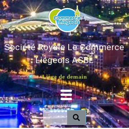
Société Royale Le Commerce
Liégeois ASBL
Liège de demain