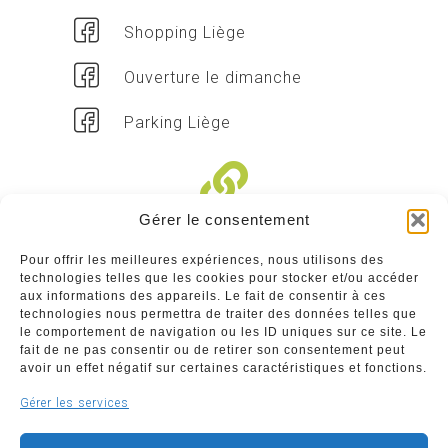
Shopping Liège
Ouverture le dimanche
Parking Liège
Gérer le consentement
Liens divers
Pour offrir les meilleures expériences, nous utilisons des
technologies telles que les cookies pour stocker et/ou accéder
Commerçants
aux informations des appareils. Le fait de consentir à ces
technologies nous permettra de traiter des données telles que
Annuaire des commerçants : insérez gratuitement
le comportement de navigation ou les ID uniques sur ce site. Le
votre activité dans notre annuaire sur notre site ci-
fait de ne pas consentir ou de retirer son consentement peut
dessous
avoir un effet négatif sur certaines caractéristiques et fonctions.
Gérer les services
www.commerceliege.be