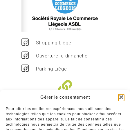
Shopping Liège
Ouverture le dimanche
Parking Liège
Gérer le consentement
Liens divers
Pour offrir les meilleures expériences, nous utilisons des
technologies telles que les cookies pour stocker et/ou accéder
Commerçants
aux informations des appareils. Le fait de consentir à ces
technologies nous permettra de traiter des données telles que
Annuaire des commerçants : insérez gratuitement
le comportement de navigation ou les ID uniques sur ce site. Le