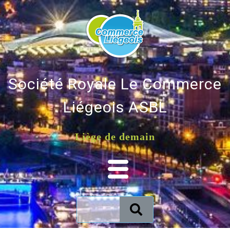
Société Royale Le Commerce
Liégeois ASBL
Liège de demain