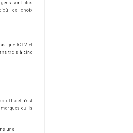
 gens sont plus
 d’où ce choix
ois que IGTV et
ans trois à cinq
m officiel n’est
s marques qu’ils
ins une