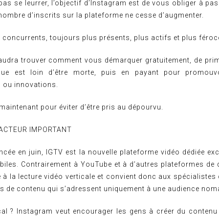
 pas se leurrer, l’objectif d’Instagram est de vous obliger à pas
e nombre d’inscrits sur la plateforme ne cesse d’augmenter.
 concurrents, toujours plus présents, plus actifs et plus féroc
faudra trouver comment vous démarquer gratuitement, de prim
que est loin d’être morte, puis en payant pour promouv
s ou innovations.
 maintenant pour éviter d’être pris au dépourvu.
 ACTEUR IMPORTANT
ncée en juin, IGTV est la nouvelle plateforme vidéo dédiée ex
obiles. Contrairement à YouTube et à d’autres plateformes de d
 à la lecture vidéo verticale et convient donc aux spécialistes
s de contenu qui s’adressent uniquement à une audience nom
cal ? Instagram veut encourager les gens à créer du contenu