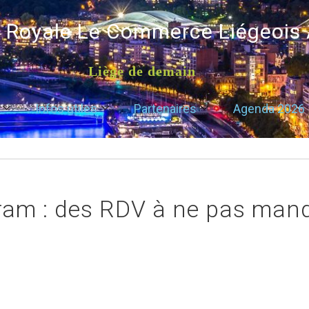
é Royale Le Commerce Liégeois
Liège de demain
Infos utiles
Partenaires
Agenda 2026
ram : des RDV à ne pas man