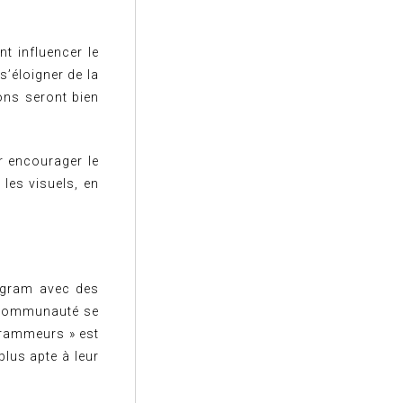
t influencer le
s’éloigner de la
ons seront bien
r encourager le
les visuels, en
tagram avec des
a communauté se
agrammeurs » est
lus apte à leur