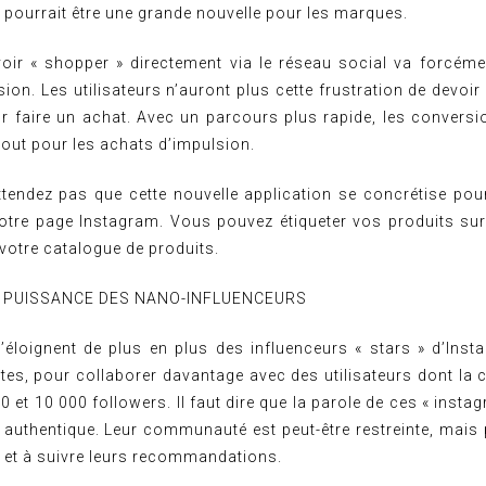
a pourrait être une grande nouvelle pour les marques.
voir « shopper » directement via le réseau social va forcémen
ion. Les utilisateurs n’auront plus cette frustration de devoir 
r faire un achat. Avec un parcours plus rapide, les conversi
tout pour les achats d’impulsion.
ttendez pas que cette nouvelle application se concrétise pou
otre page Instagram. Vous pouvez étiqueter vos produits sur 
votre catalogue de produits.
 PUISSANCE DES NANO-INFLUENCEURS
éloignent de plus en plus des influenceurs « stars » d’Ins
ptes, pour collaborer davantage avec des utilisateurs dont l
00 et 10 000 followers. Il faut dire que la parole de ces « inst
uthentique. Leur communauté est peut-être restreinte, mais p
e et à suivre leurs recommandations.