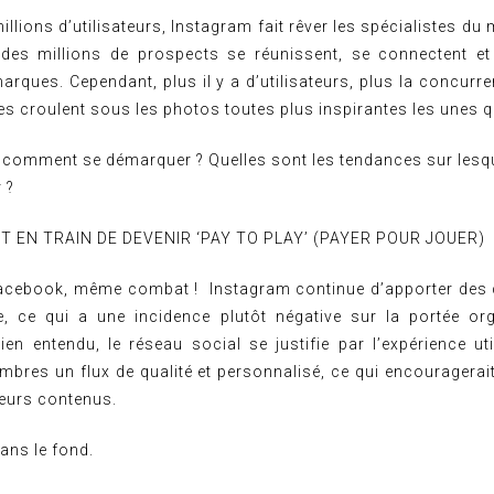
llions d’utilisateurs, Instagram fait rêver les spécialistes du 
des millions de prospects se réunissent, se connectent et
rques. Cependant, plus il y a d’utilisateurs, plus la concur
tes croulent sous les photos toutes plus inspirantes les unes q
, comment se démarquer ? Quelles sont les tendances sur lesq
 ?
 EN TRAIN DE DEVENIR ‘PAY TO PLAY’ (PAYER POUR JOUER)
Facebook, même combat ! Instagram continue d’apporter des
e, ce qui a une incidence plutôt négative sur la portée or
ien entendu, le réseau social se justifie par l’expérience util
embres un flux de qualité et personnalisé, ce qui encouragerai
leurs contenus.
dans le fond.