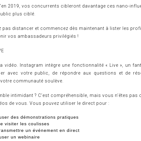
u’en 2019, vos concurrents cibleront davantage ces nano-influ
ublic plus ciblé.
 pas distancer et commencez dès maintenant à lister les profi
enir vos ambassadeurs privilégiés !
VE
a vidéo. Instagram intègre une fonctionnalité « Live », un fa
r avec votre public, de répondre aux questions et de rés
 votre communauté soulève.
mble intimidant ? C’est compréhensible, mais vous n’êtes pas 
éos de vous. Vous pouvez utiliser le direct pour :
fuser des démonstrations pratiques
e visiter les coulisses
ransmettre un événement en direct
fuser un webinaire