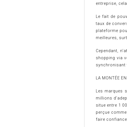
entreprise, cel
Le fait de pou
taux de convers
plateforme pou
meilleures, sur
Cependant, n’a
shopping via v
synchronisant 
LA MONTÉE EN
Les marques s’
millions d’ade
situe entre 1 0
perçue comme a
faire confianc