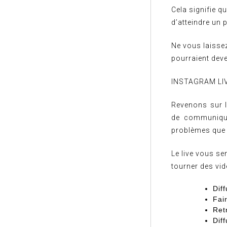
Cela signifie q
d’atteindre un p
Ne vous laissez
pourraient dev
INSTAGRAM LI
Revenons sur l
de communique
problèmes que
Le live vous se
tourner des vid
Dif
Fair
Ret
Dif