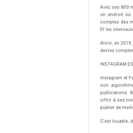
Avec ses 800 mi
un endroit où 
comptes des ma
Et les internau
Alors, en 2019
devrez compter
INSTAGRAM EST
Instagram et 
son algorithm
publications. B
offrir à ses m
publier de meil
C’est louable, 