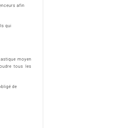
enceurs afin
ls qui
ntastique moyen
oudre tous les
obligé de