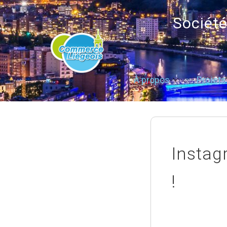
Sociét
À propos
Projets
Instag
!