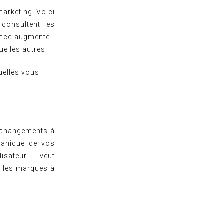
marketing. Voici
 consultent les
rence augmente…
ue les autres.
uelles vous
 changements à
ganique de vos
isateur. Il veut
t les marques à