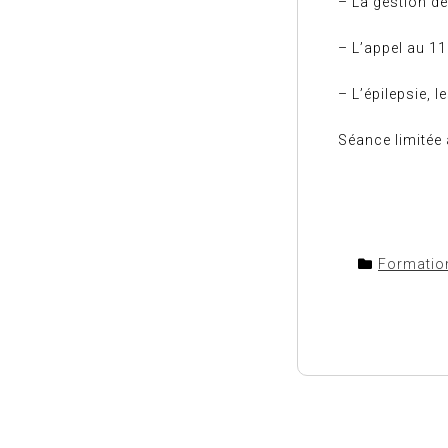
– La gestion de
– L’appel au 11
– L’épilepsie, l
Séance limitée 
Formatio