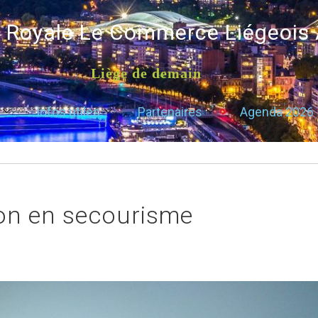
é Royale Le Commerce Liégeois
Liège de demain
Infos utiles
Partenaires
Agenda 2026
tion en secourisme