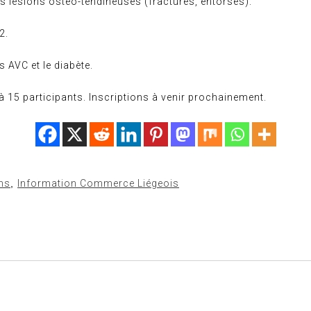
s lésions osteo-tendineuses (fractures, entorses).
2.
es AVC et le diabète.
à 15 participants. Inscriptions à venir prochainement.
ns
,
Information Commerce Liégeois