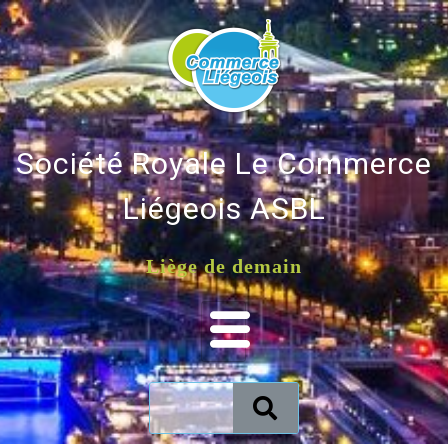
Société Royale Le Commerce
Liégeois ASBL
Liège de demain