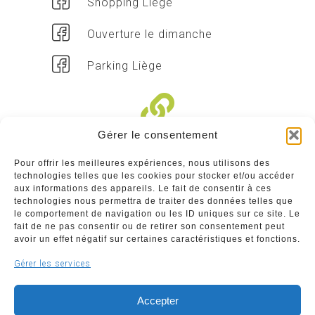
Shopping Liège
Ouverture le dimanche
Parking Liège
Gérer le consentement
Liens divers
Pour offrir les meilleures expériences, nous utilisons des
technologies telles que les cookies pour stocker et/ou accéder
Commerçants
aux informations des appareils. Le fait de consentir à ces
technologies nous permettra de traiter des données telles que
Annuaire des commerçants : insérez gratuitement
le comportement de navigation ou les ID uniques sur ce site. Le
votre activité dans notre annuaire sur notre site ci-
fait de ne pas consentir ou de retirer son consentement peut
dessous
avoir un effet négatif sur certaines caractéristiques et fonctions.
Gérer les services
www.commerceliege.be
Accepter