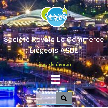
Société Royale Le Commerce
Liégeois ASBL
Liège de demain