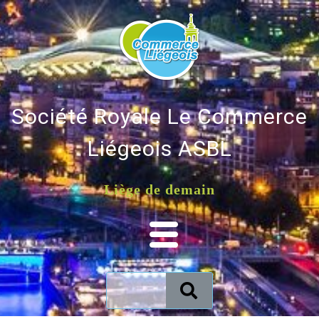
Société Royale Le Commerce
Liégeois ASBL
Liège de demain