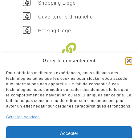
Shopping Liège
Ouverture le dimanche
Parking Liège
Gérer le consentement
Liens divers
Pour offrir les meilleures expériences, nous utilisons des
technologies telles que les cookies pour stocker et/ou accéder
Commerçants
aux informations des appareils. Le fait de consentir à ces
technologies nous permettra de traiter des données telles que
Annuaire des commerçants : insérez gratuitement
le comportement de navigation ou les ID uniques sur ce site. Le
votre activité dans notre annuaire sur notre site ci-
fait de ne pas consentir ou de retirer son consentement peut
dessous
avoir un effet négatif sur certaines caractéristiques et fonctions.
Gérer les services
www.commerceliege.be
Accepter